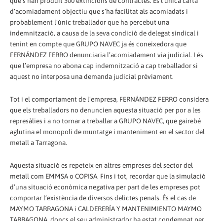
que s’han produït 300 extincions de contractes. És l’única carta
d’acomiadament objectiu que s’ha facilitat als acomiadats i
probablement l’únic treballador que ha percebut una
indemnització, a causa de la seva condició de delegat sindical i
tenint en compte que GRUPO NAVEC ja és coneixedora que
FERNÁNDEZ FERRO denunciaria l’acomiadament via judicial. I és
que l’empresa no abona cap indemnització a cap treballador si
aquest no interposa una demanda judicial prèviament.
Tot i el comportament de l’empresa, FERNÁNDEZ FERRO considera
que els treballadors no denuncien aquesta situació per por a les
represàlies i a no tornar a treballar a GRUPO NAVEC, que gairebé
aglutina el monopoli de muntatge i manteniment en el sector del
metall a Tarragona.
Aquesta situació es repeteix en altres empreses del sector del
metall com EMMSA o COPISA. Fins i tot, recordar que la simulació
d’una situació econòmica negativa per part de les empreses pot
comportar l’existència de diversos delictes penals. És el cas de
MAYMO TARRAGONA i CALDERERÍA Y MANTENIMIENTO MAYMO
TARRAGONA, doncs el seu administrador ha estat condemnat per