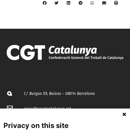
C/ Burgos 59, Baixos – 08014 Barcelona
spccc@
spcgtcatalunya.cat
935 120 481
Privacy on this site