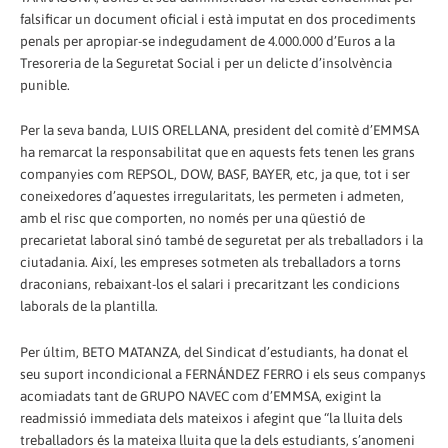
falsificar un document oficial i està imputat en dos procediments
penals per apropiar-se indegudament de 4.000.000 d’Euros a la
Tresoreria de la Seguretat Social i per un delicte d’insolvència
punible.
Per la seva banda, LUIS ORELLANA, president del comitè d’EMMSA
ha remarcat la responsabilitat que en aquests fets tenen les grans
companyies com REPSOL, DOW, BASF, BAYER, etc, ja que, tot i ser
coneixedores d’aquestes irregularitats, les permeten i admeten,
amb el risc que comporten, no només per una qüestió de
precarietat laboral sinó també de seguretat per als treballadors i la
ciutadania. Així, les empreses sotmeten als treballadors a torns
draconians, rebaixant-los el salari i precaritzant les condicions
laborals de la plantilla.
Per últim, BETO MATANZA, del Sindicat d’estudiants, ha donat el
seu suport incondicional a FERNÁNDEZ FERRO i els seus companys
acomiadats tant de GRUPO NAVEC com d’EMMSA, exigint la
readmissió immediata dels mateixos i afegint que “la lluita dels
treballadors és la mateixa lluita que la dels estudiants, s’anomeni