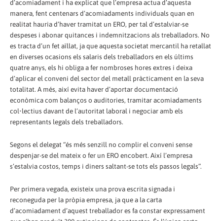
d’acomiadament i ha explicat que l’empresa actua d’aquesta
manera, fent centenars d’acomiadaments individuals quan en
realitat hauria d’haver tramitat un ERO, per tal d’estalviar-se
despeses i abonar quitances i indemnitzacions als treballadors. No
es tracta d’un fet aïllat, ja que aquesta societat mercantil ha retallat
en diverses ocasions els salaris dels treballadors en els últims
quatre anys, els hi obliga a fer nombroses hores extres i deixa
d’aplicar el conveni del sector del metall pràcticament en la seva
totalitat. A més, així evita haver d’aportar documentació
econòmica com balanços o auditories, tramitar acomiadaments
col•lectius davant de l’autoritat laboral i negociar amb els
representants legals dels treballadors.
Segons el delegat “és més senzill no complir el conveni sense
despenjar-se del mateix o fer un ERO encobert. Així l’empresa
s’estalvia costos, temps i diners saltant-se tots els passos legals”.
Per primera vegada, existeix una prova escrita signada i
reconeguda per la pròpia empresa, ja que a la carta
d’acomiadament d’aquest treballador es fa constar expressament