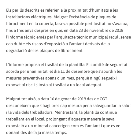
Els perills descrits es referien a la proximitat d'humitats a les
instal·lacions elèctriques. Malgrat l'existència de plaques de
fibrociment en la coberta, la seva possible perillositat no s'avalua,
fins a tres anys després en què, en data 23 de novembre de 2018
l'informe tècnic emès per l'arquitecte tècnic municipal recull sense
cap dubte els riscos d'exposició a l'amiant derivats de la
degradació de les plaques de fibrociment.
L'informe proposa el trasllat de la plantilla. El comitè de seguretat
acorda per unanimitat, el dia 11 de desembre que s'abordin les
mesures preventives abans d'un mes, perquè ningú segueixi
exposat al risc i s'insta al trasllat a un local adequat.
Malgrat tot això, a data 16 de gener de 2019 des de CGT
desconeixem que s'hagi pres cap mesura per a salvaguardar la salut
i la vida dels treballadors. Mentrestant, la plantilla continua
treballant en el local, prolongant d'aquesta manera la seva
exposició a un mineral cancerigen com és l'amiant i que es ve
donant des de fa ja massa temps.