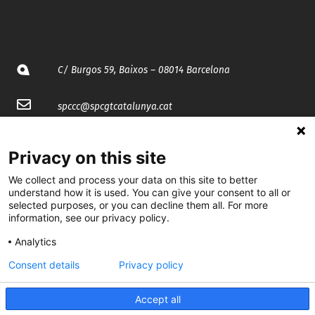
C/ Burgos 59, Baixos – 08014 Barcelona
spccc@
spcgtcatalunya.cat
935 120 481
Privacy on this site
We collect and process your data on this site to better
@CGTCatalunya
understand how it is used. You can give your consent to all or
selected purposes, or you can decline them all. For more
cgtcatalunya
information, see our privacy policy.
CGTCatalunya
Analytics
cgtcatalunya
Consent details
Privacy policy
Accept all