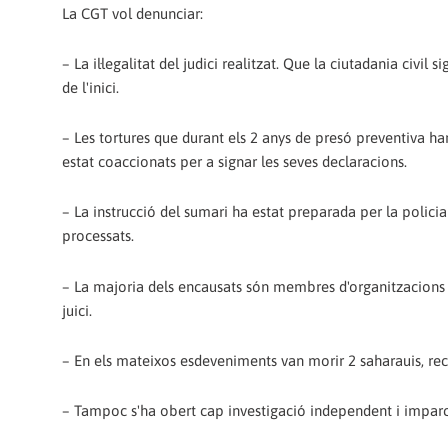
La CGT vol denunciar:
– La il·legalitat del judici realitzat. Que la ciutadania civil
de l'inici.
– Les tortures que durant els 2 anys de presó preventiva han
estat coaccionats per a signar les seves declaracions.
– La instrucció del sumari ha estat preparada per la polic
processats.
– La majoria dels encausats són membres d'organitzacions de l
juici.
– En els mateixos esdeveniments van morir 2 saharauis, rec
– Tampoc s'ha obert cap investigació independent i imparc