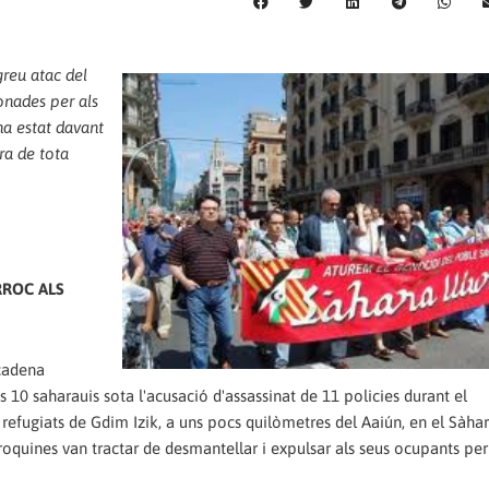
reu atac del
onades per als
ha estat davant
tra de tota
ROC ALS
 cadena
s 10 saharauis sota l'acusació d'assassinat de 11 policies durant el
ugiats de Gdim Izik, a uns pocs quilòmetres del Aaiún, en el Sàha
oquines van tractar de desmantellar i expulsar als seus ocupants per 