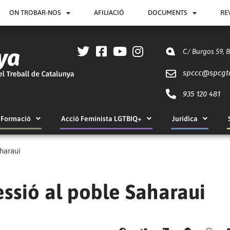
ON TROBAR-NOS
AFILIACIÓ
DOCUMENTS
RE
C/ Burgos 59, 
spccc@
spcgt
935 120 481
Formació
Acció Feminista LGTBIQ+
Jurídica
haraui
ssió al poble Saharaui