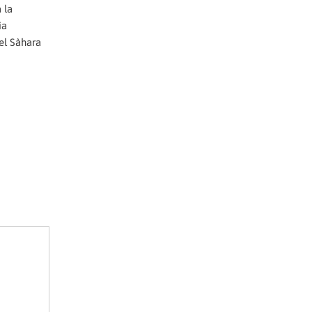
 la
ia
el Sàhara