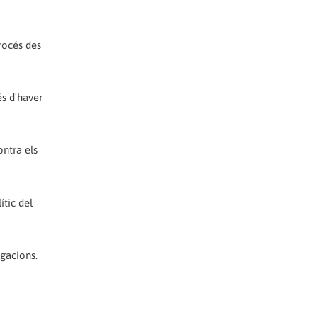
procés des
és d'haver
ontra els
ític del
igacions.