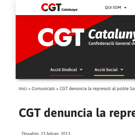
QUI SOM
Acció Sindical
Acció Social
Inici
>
Comunicats
>
CGT denuncia la repressió al poble Sa
CGT denuncia la repre
Dissabte, 23 febrer, 2013