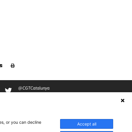
@CGTCatalunya
cgtcatalunya
CGTCatalunya
cgtcatalunya
es, or you can decline
Accept all