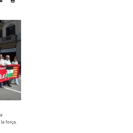
ra
la força.