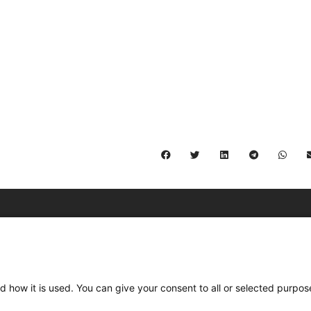
C/ Burgos 59, Baixos – 08014 Barcelona
spccc@
spcgtcatalunya.cat
d how it is used. You can give your consent to all or selected purpos
935 120 481