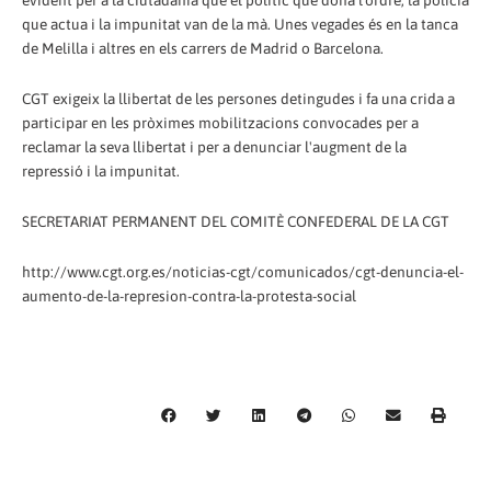
evident per a la ciutadania que el polític que dóna l'ordre, la policia
que actua i la impunitat van de la mà. Unes vegades és en la tanca
de Melilla i altres en els carrers de Madrid o Barcelona.
CGT exigeix la llibertat de les persones detingudes i fa una crida a
participar en les pròximes mobilitzacions convocades per a
reclamar la seva llibertat i per a denunciar l'augment de la
repressió i la impunitat.
SECRETARIAT PERMANENT DEL COMITÈ CONFEDERAL DE LA CGT
http://www.cgt.org.es/noticias-cgt/comunicados/cgt-denuncia-el-
aumento-de-la-represion-contra-la-protesta-social