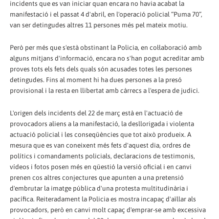
incidents que es van iniciar quan encara no havia acabat la
manifestació i el passat 4 d'abril, en l'operació policial “Puma 70”,
van ser detingudes altres 11 persones més pel mateix motiu.
Però per més que s'està obstinant la Policia, en col·laboració amb
alguns mitjans d'informació, encara no s'han pogut acreditar amb
proves tots els fets dels quals són acusades totes les persones
detingudes. Fins al moment hi ha dues persones a la presó
provisional i la resta en llibertat amb càrrecs a l'espera de judici.
L'origen dels incidents del 22 de març està en l'actuació de
provocadors aliens a la manifestació, la desllorigada i violenta
actuació policial i les conseqüències que tot això produeix. A
mesura que es van coneixent més fets d'aquest dia, ordres de
polítics i comandaments policials, declaracions de testimonis,
vídeos i fotos posen més en qüestió la versió oficial i en canvi
prenen cos altres conjectures que apunten a una pretensió
d'embrutar la imatge pública d'una protesta multitudinària i
pacífica. Reiteradament la Policia es mostra incapaç d'aïllar als
provocadors, però en canvi molt capaç d'emprar-se amb excessiva