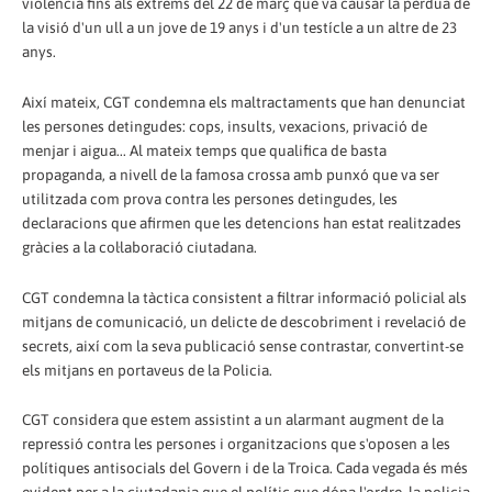
violència fins als extrems del 22 de març que va causar la pèrdua de
la visió d'un ull a un jove de 19 anys i d'un testícle a un altre de 23
anys.
Així mateix, CGT condemna els maltractaments que han denunciat
les persones detingudes: cops, insults, vexacions, privació de
menjar i aigua... Al mateix temps que qualifica de basta
propaganda, a nivell de la famosa crossa amb punxó que va ser
utilitzada com prova contra les persones detingudes, les
declaracions que afirmen que les detencions han estat realitzades
gràcies a la col·laboració ciutadana.
CGT condemna la tàctica consistent a filtrar informació policial als
mitjans de comunicació, un delicte de descobriment i revelació de
secrets, així com la seva publicació sense contrastar, convertint-se
els mitjans en portaveus de la Policia.
CGT considera que estem assistint a un alarmant augment de la
repressió contra les persones i organitzacions que s'oposen a les
polítiques antisocials del Govern i de la Troica. Cada vegada és més