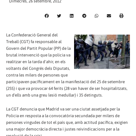
Dimecres, 26 setembre, 2012
La Confederació General del
Treball (CGT) fa responsable al
Govern del Partit Popular (PP) de la
brutal intervenció que la policia va
realitzar en la tarda d'ahir, en els
voltants del Congrés dels Diputats,
contra les milers de persones que
participaven pacíficament en la manifestació del 25 de setembre
(25S) i que va provocar 64 ferits (28 van haver de ser hospitalitzats,
un d'ells amb una greu lesió medul·lar) i 35 detinguts.
La CGT denuncia que Madrid va ser una ciutat assetjada per la
Policia en resposta a la convocatòria secundada per milers de
persones vingudes de tot el país que, amb actitud pacífica, exigien
una major democràcia directa i justes reivindicacions per a la
resolució de la crisi.