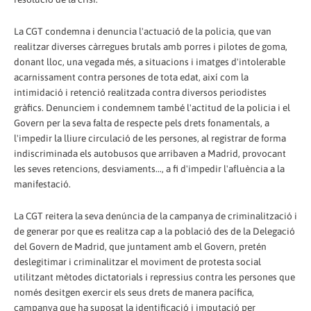
La CGT condemna i denuncia l'actuació de la policia, que van
realitzar diverses càrregues brutals amb porres i pilotes de goma,
donant lloc, una vegada més, a situacions i imatges d'intolerable
acarnissament contra persones de tota edat, així com la
intimidació i retenció realitzada contra diversos periodistes
gràfics. Denunciem i condemnem també l'actitud de la policia i el
Govern per la seva falta de respecte pels drets fonamentals, a
l'impedir la lliure circulació de les persones, al registrar de forma
indiscriminada els autobusos que arribaven a Madrid, provocant
les seves retencions, desviaments..., a fi d'impedir l'afluència a la
manifestació.
La CGT reitera la seva denúncia de la campanya de criminalització i
de generar por que es realitza cap a la població des de la Delegació
del Govern de Madrid, que juntament amb el Govern, pretén
deslegitimar i criminalitzar el moviment de protesta social
utilitzant mètodes dictatorials i repressius contra les persones que
només desitgen exercir els seus drets de manera pacífica,
campanya que ha suposat la identificació i imputació per