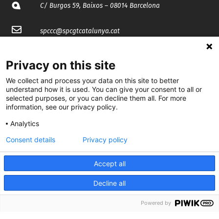
C/ Burgos 59, Baixos – 08014 Barcelona
spccc@
spcgtcatalunya.cat
935 120 481
Privacy on this site
We collect and process your data on this site to better
@CGTCatalunya
understand how it is used. You can give your consent to all or
selected purposes, or you can decline them all. For more
cgtcatalunya
information, see our privacy policy.
CGTCatalunya
Analytics
Consent details
Privacy policy
cgtcatalunya
Accept all
Decline all
Desenvolupat per
Powered by