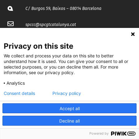
C/ Burgos 59, Baixos – 08014 Barcelona
spccc@
spcgtcatalunya.cat
935 120 481
Privacy on this site
We collect and process your data on this site to better
@CGTCatalunya
understand how it is used. You can give your consent to all or
selected purposes, or you can decline them all. For more
cgtcatalunya
information, see our privacy policy.
CGTCatalunya
Analytics
Consent details
Privacy policy
cgtcatalunya
Accept all
Decline all
Desenvolupat per
Powered by