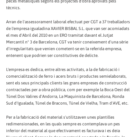
peces metàl·liques segons els projectes d'obra aprovats pels
tècnics.
Arran de l'assessorament laboral efectuat per CGT a 37 treballadors
de l'empresa igualadina XAVIER BISBAL S.L. que van ser acomiadats
el mes d'Abril del 2010 en un ERO tramitat davant el Jutjat
Mercantil nº 3 de Barcelona, CGT va tenir coneixement d'una sèrie
d'irregularitats que venien cometent-se en la referida empresa,
entenent que podrien ser constitutives de delicte.
L'empresa es dedica, entre altres activitats, a la de fabricació i
comercialització de ferro i acers bruts i productes semielaborats,
sent els seus principals clients les grans empreses de construcció
contractades per a obra pública, com per exemple la Boca Oest del
Túnel Dos Valires d'Andorra, La Maquinista de Barcelona, Ronda
Sud d'Igualada, Túnel de Bracons, Túnel de Vielha, Tram d'AVE, etc.
Per a la fabricació del material s'utilitzaven unes plantilles
redimensionades, en les quals sempre es contemplava un pes
inferior del material al que efectivament es facturava i es deia