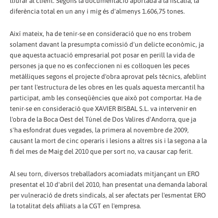
lliurar al client. Segons la documentació aportada a la fiscalia, la
diferència total en un any i mig és d'almenys 1.606,75 tones.
Així mateix, ha de tenir-se en consideració que no ens trobem
solament davant la presumpta comissió d'un delicte econòmic, ja
que aquesta actuació empresarial pot posar en perill la vida de
persones ja que no es confeccionen ni es col·loquen les peces
metàl·liques segons el projecte d'obra aprovat pels tècnics, afeblint
per tant l'estructura de les obres en les quals aquesta mercantil ha
participat, amb les conseqüències que això pot comportar. Ha de
tenir-se en consideració que XAVIER BISBAL S.L. va intervenir en
l'obra de la Boca Oest del Túnel de Dos Valires d'Andorra, que ja
s'ha esfondrat dues vegades, la primera al novembre de 2009,
causant la mort de cinc operaris i lesions a altres sis i la segona a la
fi del mes de Maig del 2010 que per sort no, va causar cap ferit.
Al seu torn, diversos treballadors acomiadats mitjançant un ERO
presentat el 10 d'abril del 2010, han presentat una demanda laboral
per vulneració de drets sindicals, al ser afectats per l'esmentat ERO
la totalitat dels afiliats a la CGT en l'empresa.