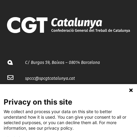
C/ Burgos 59, Baixos – 08014 Barcelona
spccc@
spcgtcatalunya.cat
935 120 481
Privacy on this site
We collect and process your data on this site to better
@CGTCatalunya
understand how it is used. You can give your consent to all or
selected purposes, or you can decline them all. For more
cgtcatalunya
information, see our privacy policy.
CGTCatalunya