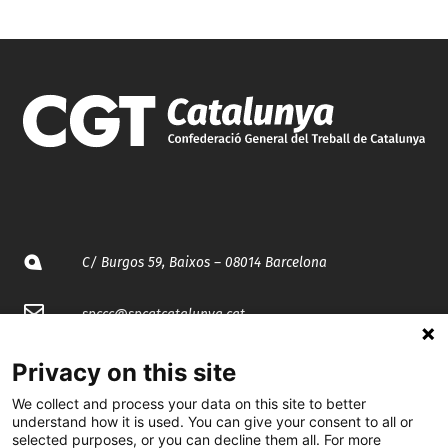
C/ Burgos 59, Baixos – 08014 Barcelona
spccc@
spcgtcatalunya.cat
935 120 481
Privacy on this site
We collect and process your data on this site to better
understand how it is used. You can give your consent to all or
@CGTCatalunya
selected purposes, or you can decline them all. For more