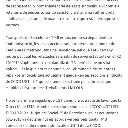
de representació, nomenament de delegats sindicals, així com els
relatius a dispenses totals de assistència a la feina i altres drets
sindicals, s'ajustaran de manera estricta al que estableix aquestes
normes.
Transports de Barcelona / TMB és una empresa dependent de
l'Administració, les seves accions són propietat íntegrament de
l'AMB -Àrea Metropolitana de Barcelona- pel que TMB pertany,
motiu pel qual les retallades salarials i de servei establerts en el RD
20/2012 s'apliquessin a la plantilla de TB, però el que no s'ha
aplicat, i és la que ara es denuncia, en l'eliminació de les hores i
rebaixos sindicals que actualment gaudeixen les seccions sindicals
de CCOO UGT i SIT que clarament se situen per sobre del que
estableix l'Estatut dels Treballadors i la LOLS.
No és la primera vegada que CGT denuncia el tracte de favor que la
Direcció de TMB té amb les seccions sindicals de CCOO UGT i SIT.
El 30-10-210 el Jutjat del Social 25 de Barcelona, ​​en les actuacions
551/2010 va declarar nul els acords verbals pels quals TMB
concedia 3 alliberaments sindicals a UGT i dos a CCOO.