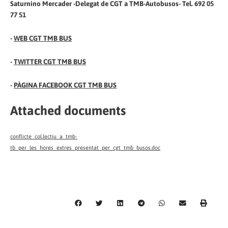
Saturnino Mercader -Delegat de CGT a TMB-Autobusos- Tel. 692 05
77 51
-
WEB CGT TMB BUS
-
TWITTER CGT TMB BUS
-
PÀGINA FACEBOOK CGT TMB BUS
Attached documents
conflicte_col.lectiu_a_tmb-
tb_per_les_hores_extres_presentat_per_cgt_tmb_busos.doc