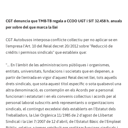
CGT denuncia que TMB-TB regala a CCOO UGT i SIT 32.458 h. anuals
per sobre del que marca la llei
CGT Autobusos interposa conflicte col·lectiu per no aplicar-se en
l'empresa l'Art. 10 del Reial decret 20/2012 sobre "Reducció de
crèdits i permisos sindicals" que estableix que:
"... En l'àmbit de les administracions públiques i organismes,
entitats, universitats, fundacions i societats que en depenen, a
partir de l'entrada en vigor d'aquest Reial decret llei, tots aquells
drets sindicals, que sota aquest títol específic o sota qualsevol una
altra denominació, es contemplin en els Acords per a personal
funcionari i estatutari i en els convenis col·lectius i acords per al
personal laboral subscrits amb representants o organitzacions
sindicals, el contingut excedeixi dels establerts en l'Estatut dels
Treballadors, la Llei Orgànica 11/1985 de 2 d'agost de Llibertat
Sindical i la Llei 7/2007 de 12 d'abril, de l'Estatut Bàsic de l'Empleat
Públic, relatius a temps retribuït per realitzar funcions sindicals i