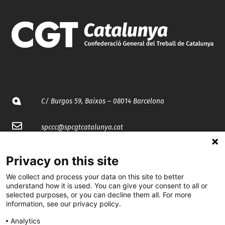
C/ Burgos 59, Baixos – 08014 Barcelona
spccc@
spcgtcatalunya.cat
935 120 481
Privacy on this site
We collect and process your data on this site to better
@CGTCatalunya
understand how it is used. You can give your consent to all or
selected purposes, or you can decline them all. For more
cgtcatalunya
information, see our privacy policy.
CGTCatalunya
Analytics