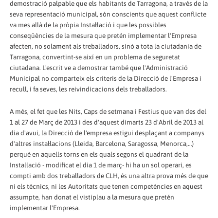
demostració palpable que els habitants de Tarragona, a través de la
seva representació municipal, són conscients que aquest conflicte
va mes allà de la pròpia Instal·lació i que les possibles
conseqüències de la mesura que pretén implementar l'Empresa
afecten, no solament als treballadors, sinó a tota la ciutadania de
Tarragona, convertint-se així en un problema de seguretat
ciutadana. L'escrit ve a demostrar també que l'Administració
Municipal no comparteix els criteris de la Direcció de l'Empresa i
recull, i fa seves, les reivindicacions dels treballadors.
A més, el fet que les Nits, Caps de setmana i Festius que van des del
1 al 27 de Març de 2013 i des d'aquest dimarts 23 d'Abril de 2013 al
dia d'avui, la Direcció de l'empresa estigui desplaçant a companys
d'altres instal·lacions (Lleida, Barcelona, Saragossa, Menorca,…)
perquè en aquells torns en els quals segons el quadrant de la
Instal·lació - modificat el dia 1 de març- hi ha un sol operari, es
compti amb dos treballadors de CLH, és una altra prova més de que
ni els tècnics, ni les Autoritats que tenen competències en aquest
assumpte, han donat el vistiplau a la mesura que pretén
implementar l'Empresa.