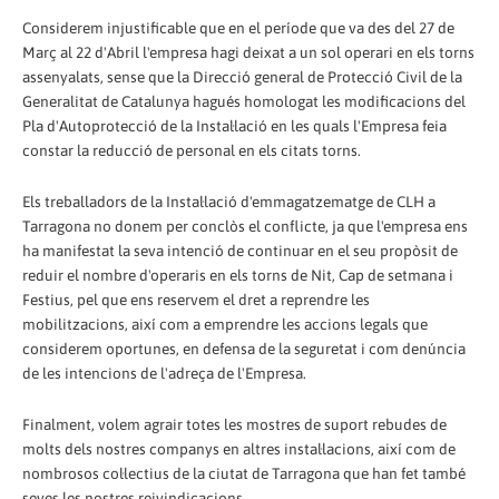
Considerem injustificable que en el període que va des del 27 de
Març al 22 d'Abril l'empresa hagi deixat a un sol operari en els torns
assenyalats, sense que la Direcció general de Protecció Civil de la
Generalitat de Catalunya hagués homologat les modificacions del
Pla d'Autoprotecció de la Instal·lació en les quals l'Empresa feia
constar la reducció de personal en els citats torns.
Els treballadors de la Instal·lació d'emmagatzematge de CLH a
Tarragona no donem per conclòs el conflicte, ja que l'empresa ens
ha manifestat la seva intenció de continuar en el seu propòsit de
reduir el nombre d'operaris en els torns de Nit, Cap de setmana i
Festius, pel que ens reservem el dret a reprendre les
mobilitzacions, així com a emprendre les accions legals que
considerem oportunes, en defensa de la seguretat i com denúncia
de les intencions de l'adreça de l'Empresa.
Finalment, volem agrair totes les mostres de suport rebudes de
molts dels nostres companys en altres instal·lacions, així com de
nombrosos col·lectius de la ciutat de Tarragona que han fet també
seves les nostres reivindicacions.