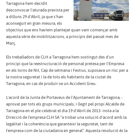
Tarragona hem decidit
desconvocar l'aturada prevista per
a dilluns 29 d'Abril, ja que s'han
aconseguit en gran mesura, els
objectius que ens havíem plantejat quan vam començar amb
aquesta sèrie de mobilitzacions, a principis del passat mes de
Març.
Els treballadors de CLH a Tarragona hem sostingut des d'un
principi que la reestructuració de personal pretesa per l'Empresa
en els torns de Nit, Cap de setmana i Festius, suposava un risc per a
la nostra seguretat i la de tots els habitants de la ciutat de
Tarragona, en cas de produir-se un Accident Greu.
L'acord de la Junta de Portaveus de l'Ajuntament de Tarragona, -
aprovat per tots els grups municipals, i llegit pel propi Alcalde de
Tarragona en el ple celebrat el dia 19 d'Abril de 2013- insta a la
Direcció de l'empresa CLH SA ”a trobar una solució d'acord amb la
legalitat i la coherència que garanteixi la seguretat, tant de
l'empresa com de la ciutadania en general”. Aquesta resolució és la