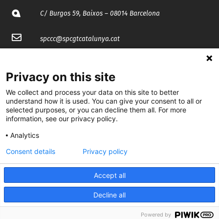
C/ Burgos 59, Baixos – 08014 Barcelona
spccc@
spcgtcatalunya.cat
935 120 481
Privacy on this site
@CGTCatalunya
We collect and process your data on this site to better
understand how it is used. You can give your consent to all or
selected purposes, or you can decline them all. For more
cgtcatalunya
information, see our privacy policy.
CGTCatalunya
Analytics
cgtcatalunya
Consent details
Privacy policy
Accept all
Desenvolupat per
Decline all
Powered by