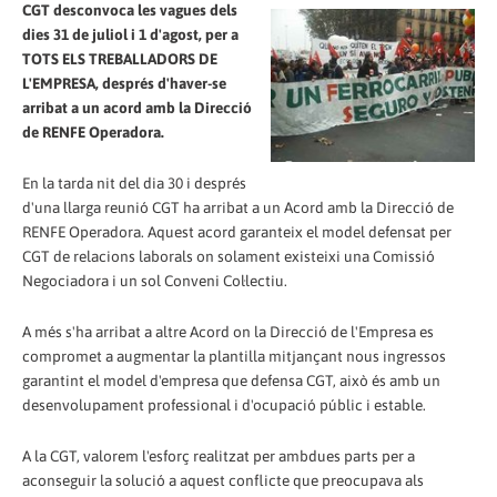
CGT desconvoca les vagues dels
dies 31 de juliol i 1 d'agost, per a
TOTS ELS TREBALLADORS DE
L'EMPRESA, després d'haver-se
arribat a un acord amb la Direcció
de RENFE Operadora.
En la tarda nit del dia 30 i després
d'una llarga reunió CGT ha arribat a un Acord amb la Direcció de
RENFE Operadora. Aquest acord garanteix el model defensat per
CGT de relacions laborals on solament existeixi una Comissió
Negociadora i un sol Conveni Col·lectiu.
A més s'ha arribat a altre Acord on la Direcció de l'Empresa es
compromet a augmentar la plantilla mitjançant nous ingressos
garantint el model d'empresa que defensa CGT, això és amb un
desenvolupament professional i d'ocupació públic i estable.
A la CGT, valorem l'esforç realitzat per ambdues parts per a
aconseguir la solució a aquest conflicte que preocupava als