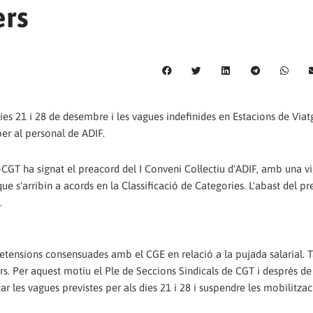
ers
ies 21 i 28 de desembre i les vagues indefinides en Estacions de Viatg
per al personal de ADIF.
GT ha signat el preacord del I Conveni Col·lectiu d'ADIF, amb una v
ue s'arribin a acords en la Classificació de Categories. L'abast del p
.
retensions consensuades amb el CGE en relació a la pujada salarial.
ors. Per aquest motiu el Ple de Seccions Sindicals de CGT i després de
r les vagues previstes per als dies 21 i 28 i suspendre les mobilitza