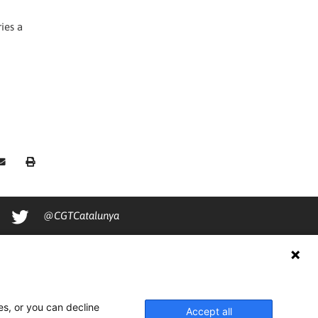
ies a
@CGTCatalunya
cgtcatalunya
CGTCatalunya
cgtcatalunya
es, or you can decline
Accept all