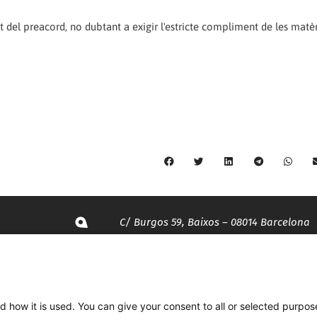
 del preacord, no dubtant a exigir l'estricte compliment de les matèr
C/ Burgos 59, Baixos – 08014 Barcelona
spccc@
spcgtcatalunya.cat
d how it is used. You can give your consent to all or selected purpos
935 120 481