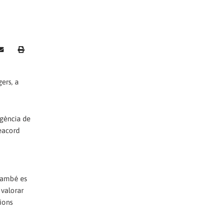
ers, a
igència de
reacord
 També es
 valorar
cions