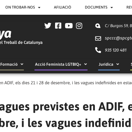
ON TROBAR-NOS
AFILIACIÓ
DOCUMENTS
RE
C/ Burgos 59, 
spccc@
spcgt
935 120 481
Formació
Acció Feminista LGTBIQ+
Jurídica
 ADIF, els dies 21 i 28 de desembre, i les vagues indefinides en esta
gues previstes en ADIF, e
re, i les vagues indefini