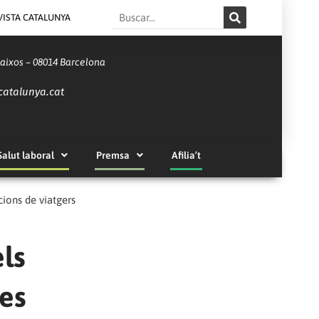
Search
VISTA CATALUNYA
Baixos – 08014 Barcelona
catalunya.cat
Salut laboral
Premsa
Afilia’t
cions de viatgers
ls
des