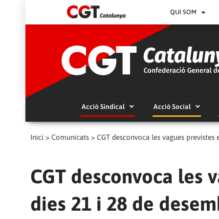
QUI SOM
Acció Sindical
Acció Social
Inici
>
Comunicats
>
CGT desconvoca les vagues previstes en
CGT desconvoca les va
dies 21 i 28 de desemb