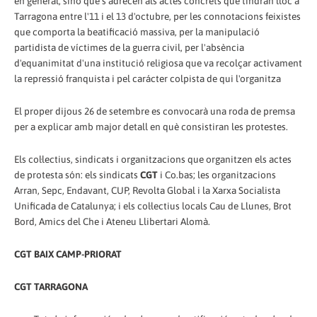
en general, sinó que s'adrecen als actes concrets que tindran lloc a
Tarragona entre l'11 i el 13 d'octubre, per les connotacions feixistes
que comporta la beatificació massiva, per la manipulació
partidista de víctimes de la guerra civil, per l'absència
d'equanimitat d'una institució religiosa que va recolçar activament
la repressió franquista i pel carácter colpista de qui l'organitza
El proper dijous 26 de setembre es convocarà una roda de premsa
per a explicar amb major detall en què consistiran les protestes.
Els col·lectius, sindicats i organitzacions que organitzen els actes
de protesta són: els sindicats
CGT
i Co.bas; les organitzacions
Arran, Sepc, Endavant, CUP, Revolta Global i la Xarxa Socialista
Unificada de Catalunya; i els col·lectius locals Cau de Llunes, Brot
Bord, Amics del Che i Ateneu Llibertari Alomà.
CGT BAIX CAMP-PRIORAT
CGT TARRAGONA