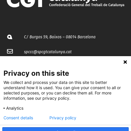
C/ Burgos 59, Baixos – 08014 Barcelona
spccc@
spcgtcatalunya.cat
935 120 481
Privacy on this site
We collect and process your data on this site to better
@CGTCatalunya
understand how it is used. You can give your consent to all or
selected purposes, or you can decline them all. For more
cgtcatalunya
information, see our privacy policy.
CGTCatalunya
Analytics
cgtcatalunya
Consent details
Privacy policy