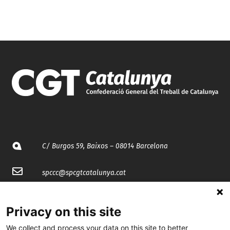
C/ Burgos 59, Baixos – 08014 Barcelona
spccc@
spcgtcatalunya.cat
935 120 481
Privacy on this site
We collect and process your data on this site to better
@CGTCatalunya