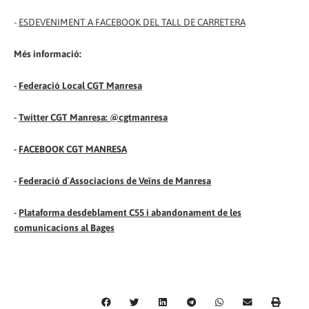
-
ESDEVENIMENT A FACEBOOK DEL TALL DE CARRETERA
Més informació:
-
Federació Local CGT Manresa
-
Twitter CGT Manresa: @cgtmanresa
-
FACEBOOK CGT MANRESA
-
Federació d´Associacions de Veïns de Manresa
-
Plataforma desdeblament C55 i abandonament de les
comunicacions al Bages