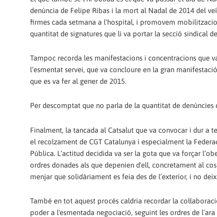
denúncia de Felipe Ribas i la mort al Nadal de 2014 del ve
firmes cada setmana a l'hospital, i promovem mobilitzacions
quantitat de signatures que li va portar la secció sindical d
Tampoc recorda les manifestacions i concentracions que va 
l’esmentat servei, que va concloure en la gran manifestaci
que es va fer al gener de 2015.
Per descomptat que no parla de la quantitat de denúncies qu
Finalment, la tancada al Catsalut que va convocar i dur a t
el recolzament de CGT Catalunya i especialment la Federaci
Pública. L’actitud decidida va ser la gota que va forçar l’ob
ordres donades als que depenien d'ell, concretament al cos de
menjar que solidàriament es feia des de l’exterior, i no deixa
També en tot aquest procés caldria recordar la col·laboraci
poder a l'esmentada negociació, seguint les ordres de l’ara e