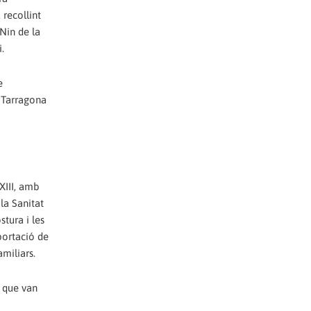
recollint
Nin de la
.
e
e Tarragona
XIII, amb
la Sanitat
stura i les
aportació de
amiliars.
s que van