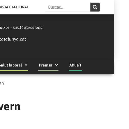
Search
VISTA CATALUNYA
Baixos – 08014 Barcelona
catalunya.cat
Salut laboral
Premsa
Afilia’t
4h
vern