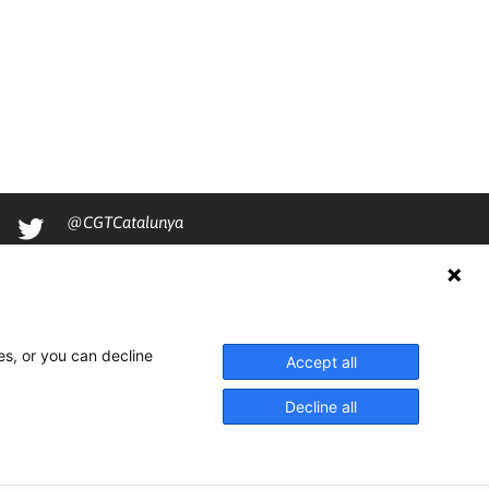
@CGTCatalunya
cgtcatalunya
CGTCatalunya
cgtcatalunya
es, or you can decline
Accept all
Decline all