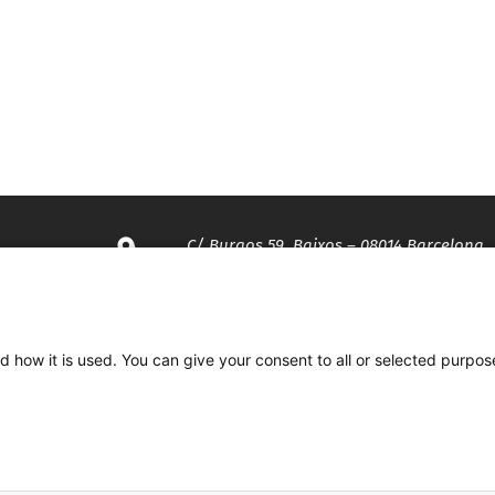
C/ Burgos 59, Baixos – 08014 Barcelona
spccc@
spcgtcatalunya.cat
d how it is used. You can give your consent to all or selected purpos
935 120 481
Desenvolupat per