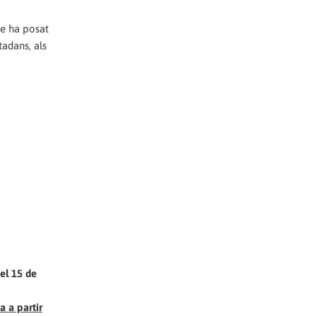
ue ha posat
tadans, als
el 15 de