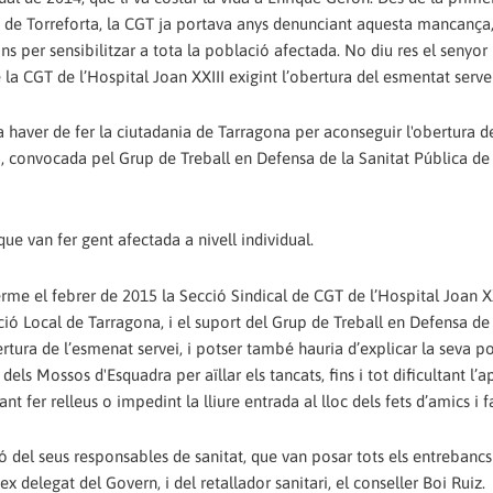
í de Torreforta, la CGT ja portava anys denunciant aquesta mancança, 
 per sensibilitzar a tota la població afectada. No diu res el senyor 
e la CGT de l’Hospital Joan XXIII exigint l’obertura del esmentat servei
haver de fer la ciutadania de Tarragona per aconseguir l'obertura d
ó, convocada pel Grup de Treball en Defensa de la Sanitat Pública d
e van fer gent afectada a nivell individual.
erme el febrer de 2015 la Secció Sindical de CGT de l’Hospital Joan X
ó Local de Tarragona, i el suport del Grup de Treball en Defensa de 
ertura de l’esmenat servei, i potser també hauria d’explicar la seva po
ls Mossos d'Esquadra per aïllar els tancats, fins i tot dificultant l’
nt fer relleus o impedint la lliure entrada al lloc dels fets d’amics i f
ó del seus responsables de sanitat, que van posar tots els entrebanc
x delegat del Govern, i del retallador sanitari, el conseller Boi Ruiz.