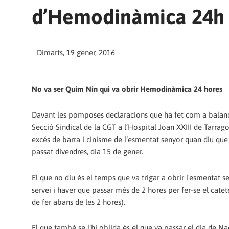
d’Hemodinàmica 24h
Dimarts, 19 gener, 2016
No va ser Quim Nin qui va obrir Hemodinàmica 24 hores
Davant les pomposes declaracions que ha fet com a balanç d
Secció Sindical de la CGT a l’Hospital Joan XXIII de Tarrago
excés de barra i cinisme de l’esmentat senyor quan diu que
passat divendres, dia 15 de gener.
El que no diu és el temps que va trigar a obrir l'esmentat s
servei i haver que passar més de 2 hores per fer-se el cate
de fer abans de les 2 hores).
El que també se l’hi oblida és el que va passar el dia de Na