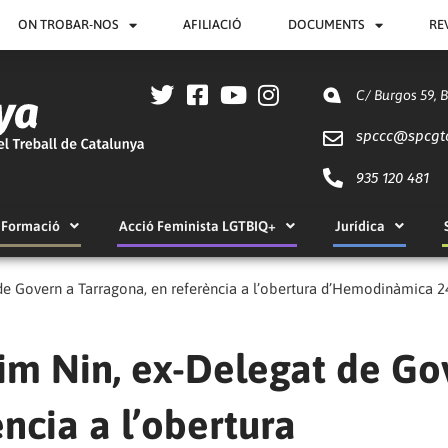
ON TROBAR-NOS
AFILIACIÓ
DOCUMENTS
RE
C/ Burgos 59, 
spccc@
spcgt
935 120 481
Formació
Acció Feminista LGTBIQ+
Jurídica
de Govern a Tarragona, en referència a l’obertura d’Hemodinàmica 2
im Nin, ex-Delegat de Go
ncia a l’obertura