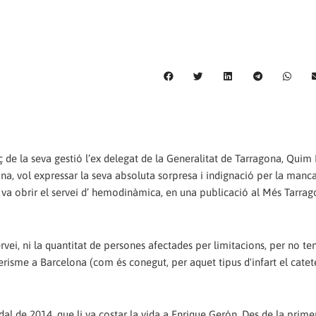
e la seva gestió l’ex delegat de la Generalitat de Tarragona, Quim 
na, vol expressar la seva absoluta sorpresa i indignació per la manca 
 va obrir el servei d’ hemodinàmica, en una publicació al Més Tarrag
ervei, ni la quantitat de persones afectades per limitacions, per no te
terisme a Barcelona (com és conegut, per aquet tipus d'infart el catet
dal de 2014, que li va costar la vida a Enrique Gerón. Des de la prime