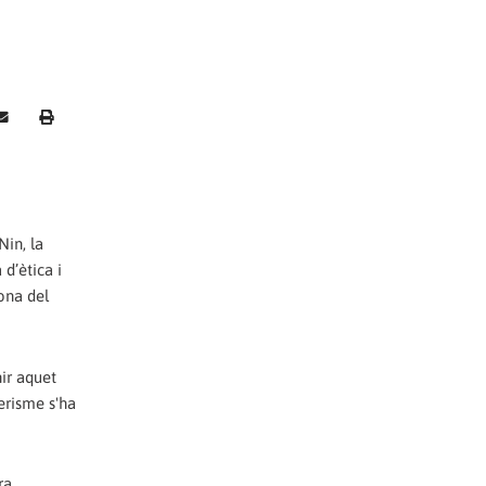
Nin, la
d’ètica i
ona del
nir aquet
erisme s'ha
ra