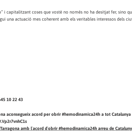
” i capitalitzant coses que vostè no només no ha desitjat fer, sino q
ngui una actuació mes coherent amb els veritables interessos dels ciu
645 10 22 43
ragona aconsegueix acord per obrir #hemodinamica24h a tot Catalunya 
9#.Vp2r7vnhC1s