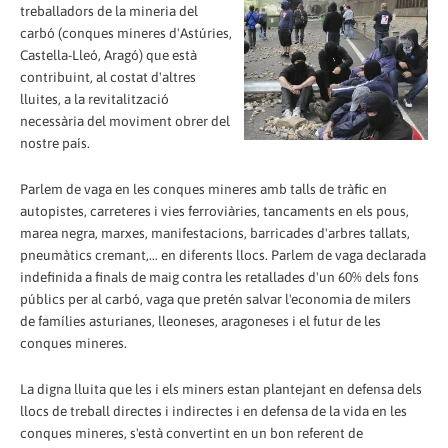
treballadors de la mineria del
carbó (conques mineres d'Astúries,
Castella-Lleó, Aragó) que està
contribuint, al costat d'altres
lluites, a la revitalització
necessària del moviment obrer del
nostre país.
Parlem de vaga en les conques mineres amb talls de tràfic en
autopistes, carreteres i vies ferroviàries, tancaments en els pous,
marea negra, marxes, manifestacions, barricades d'arbres tallats,
pneumàtics cremant,... en diferents llocs. Parlem de vaga declarada
indefinida a finals de maig contra les retallades d'un 60% dels fons
públics per al carbó, vaga que pretén salvar l'economia de milers
de famílies asturianes, lleoneses, aragoneses i el futur de les
conques mineres.
La digna lluita que les i els miners estan plantejant en defensa dels
llocs de treball directes i indirectes i en defensa de la vida en les
conques mineres, s'està convertint en un bon referent de