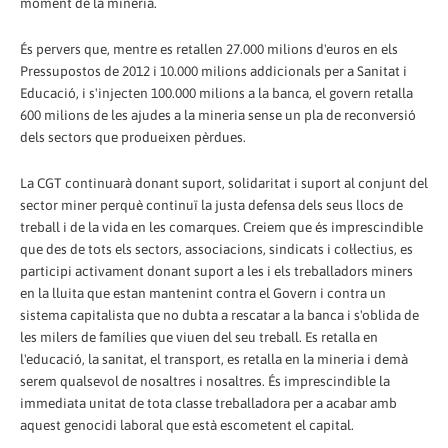
moment de la mineria.
És pervers que, mentre es retallen 27.000 milions d'euros en els
Pressupostos de 2012 i 10.000 milions addicionals per a Sanitat i
Educació, i s'injecten 100.000 milions a la banca, el govern retalla
600 milions de les ajudes a la mineria sense un pla de reconversió
dels sectors que produeixen pèrdues.
La CGT continuarà donant suport, solidaritat i suport al conjunt del
sector miner perquè continuï la justa defensa dels seus llocs de
treball i de la vida en les comarques. Creiem que és imprescindible
que des de tots els sectors, associacions, sindicats i col·lectius, es
participi activament donant suport a les i els treballadors miners
en la lluita que estan mantenint contra el Govern i contra un
sistema capitalista que no dubta a rescatar a la banca i s'oblida de
les milers de famílies que viuen del seu treball. Es retalla en
l'educació, la sanitat, el transport, es retalla en la mineria i demà
serem qualsevol de nosaltres i nosaltres. És imprescindible la
immediata unitat de tota classe treballadora per a acabar amb
aquest genocidi laboral que està escometent el capital.