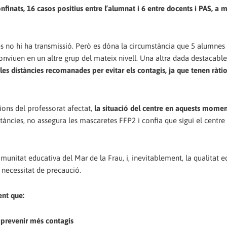
nfinats, 16 casos positius entre l’alumnat i 6 entre docents i PAS, a m
res no hi ha transmissió. Però es dóna la circumstància que 5 alumnes 
onviuen en un altre grup del mateix nivell. Una altra dada destacabl
les distàncies recomanades per evitar els contagis, ja que tenen ràti
ions del professorat afectat,
la situació del centre en aquests momen
stàncies, no assegura les mascaretes FFP2 i confia que sigui el centre 
omunitat educativa del Mar de la Frau, i, inevitablement, la qualitat e
necessitat de precaució.
nt que:
de prevenir més contagis