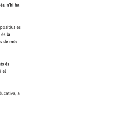
és, n’hi ha
positius es
e és
la
os de més
ts és
i el
ducativa, a