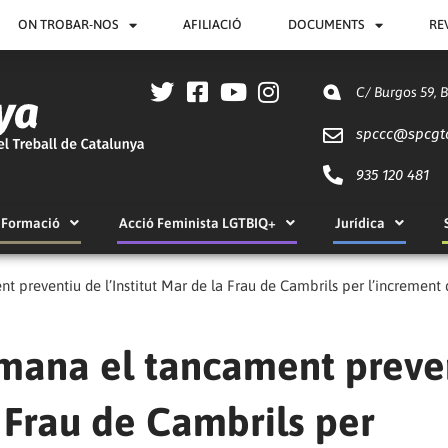
ON TROBAR-NOS
AFILIACIÓ
DOCUMENTS
RE
C/ Burgos 59, 
spccc@
spcgt
935 120 481
Formació
Acció Feminista LGTBIQ+
Jurídica
reventiu de l’Institut Mar de la Frau de Cambrils per l’increment 
ana el tancament preve
a Frau de Cambrils per