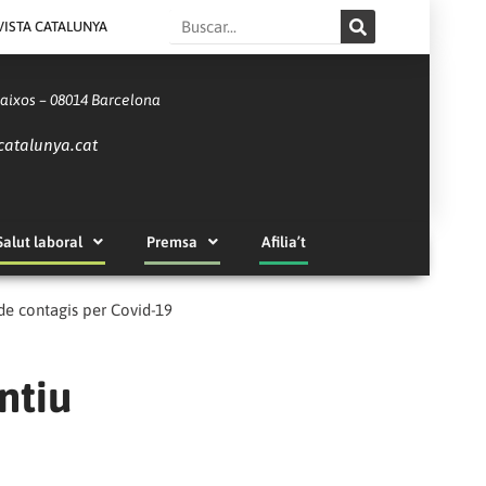
Search
VISTA CATALUNYA
Baixos – 08014 Barcelona
catalunya.cat
Salut laboral
Premsa
Afilia’t
de contagis per Covid-19
ntiu