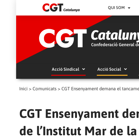
QUI SOM
Acció Sindical
Acció Social
Inici
>
Comunicats
>
CGT Ensenyament demana el tancament p
CGT Ensenyament dem
de l’Institut Mar de l