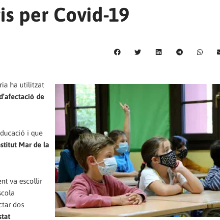
is per Covid-19
a ha utilitzat
d’afectació de
Educació i que
stitut Mar de la
nt va escollir
scola
ctar dos
stat