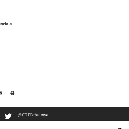
ncia a
@CGTCatalunya
cgtcatalunya