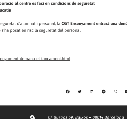
poració al centre es faci en condicions de seguretat
ducatiu
seguretat d’alumnat i personal, la
CGT Ensenyament entrarà una denú
 s’ha posat en risc la seguretat del personal.
ensenyament-demana-el-tancament.html
C/ Burgos 59, Baixos – 08014 Barcelona