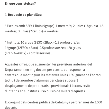
En què consisteixen?
1.
Reducció de plantilles:
* Escoles amb SEP: 1 línia (9grups) -1 mestre/a; 2 línies (18grups) -1.5
mestres; 3 línies (27grups) -2 mestres.
* Instituts: 10 grups (8ESO+2Batx) -1.5 professors/es;
16grups(12ESO+4Batx) -2.5professsors/es; i 20 grups
(16ESO+4Batx) -3 professors/es…
Aquestes xifres, que augmenten les previsions anteriors del
Departament en mig docent per centre, corresponen a
centres que mantinguin les mateixes línies. L’augment de l’horari
lectiu i del nombre d’alumnes per classe suposarà
desplaçaments de propietaris i provisionals i la conversió
d’interins en substituts i l’expulsió de milers d’aquests.
El conjunt dels centres públics de Catalunya perdran més de 3.000
docents.