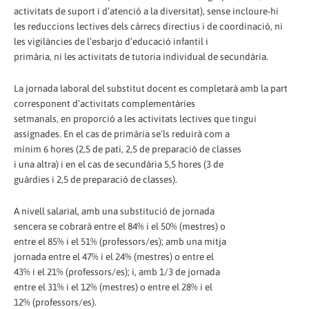
activitats de suport i d’atenció a la diversitat), sense incloure-hi
les reduccions lectives dels càrrecs directius i de coordinació, ni
les vigilàncies de l’esbarjo d’educació infantil i
primària, ni les activitats de tutoria individual de secundària.
La jornada laboral del substitut docent es completarà amb la part
corresponent d’activitats complementàries
setmanals, en proporció a les activitats lectives que tingui
assignades. En el cas de primària se’ls reduirà com a
mínim 6 hores (2,5 de pati, 2,5 de preparació de classes
i una altra) i en el cas de secundària 5,5 hores (3 de
guàrdies i 2,5 de preparació de classes).
A nivell salarial, amb una substitució de jornada
sencera se cobrarà entre el 84% i el 50% (mestres) o
entre el 85% i el 51% (professors/es); amb una mitja
jornada entre el 47% i el 24% (mestres) o entre el
43% i el 21% (professors/es); i, amb 1/3 de jornada
entre el 31% i el 12% (mestres) o entre el 28% i el
12% (professors/es).