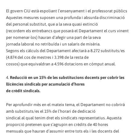
El govern CiU està espoliant l’ensenyament i el professorat públics
Aquestes mesures suposen una profunda i absurda discriminació
del personal substitut, que a la seva quasi extinció
(recordem els entrebancs que posarà el Departament el curs vinent
per nomenar-los) hauran d’afegir una part de la seva
jornada laboral no retribuïda i un salaris de misèria.
Segons els càlculs del Departament afectarà a 8.272 substituts/es
(4.874 del cos de mestres i 3.398 de la resta de
cossos) que equivaldran a 4.596 dotacions en còmput anual.
4.
Reducció en un 15% de les substitucions docents per cobrir les
llicències sindicals per acumulació d’hores
de crèdit sindicals.
Per aprofundir més en el mateix tema, el Departament no cobrirà
amb substituts/es el 15% de l’horari de dedicació
sindical al qual tenim dret els sindicats representatius. Aquesta
proporció pretenen que s’agrupin en crèdits de 40 hores
mensuals que hauran d’assumir entre tots els i les docents del