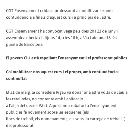
CGT Ensenyament crida al professorat a mobilitzar-se amb
contundència a finals d’aquest curs i a principis de l’altre.
CGT Ensenyament ha convocat vaga pels dies 20 i 21 de juny i
assemblea oberta el dijous 14, a les 18 h, a Via Laietana 18, 9a
planta de Barcelona.
El govern CiU està espoliant l’ensenyament i el professorat públics
Cal mobilitzar-nos aquest curs i el proper, amb contundència i
continuïtat
El 31 de maig, la consellera Rigau va donar una altra volta de clau a
les retallades, no contenta amb l’aplicació
a l’alça del decret Wert. Aquest nou robatori a l’ensenyament
públic es fa novament sobre les esquenes (els
llocs de treball, els nomenaments, els sous, la càrrega de treball…)
del professorat.