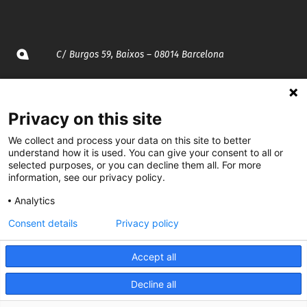
C/ Burgos 59, Baixos – 08014 Barcelona
spccc@
spcgtcatalunya.cat
Privacy on this site
935 120 481
We collect and process your data on this site to better
understand how it is used. You can give your consent to all or
@CGTCatalunya
selected purposes, or you can decline them all. For more
information, see our privacy policy.
cgtcatalunya
Analytics
CGTCatalunya
Consent details
Privacy policy
cgtcatalunya
Accept all
Decline all
Desenvolupat per