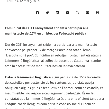
Dilluns, 12 març, 2018
Comunicat de CGT Ensenyament cridant a participar a la
manifestació del 17M en un bloc per l'educació pública
Des de CGT Ensenyament cridem a participar a la manifestació
convocada pel proper 17 de març a Barcelona sota el lema
“L’escola no té por”. Coincidim en rebutjar frontalment els atacs a
la immersió lingüística i al col·lectiu docent de Catalunya i també
amb la necessitat de mobilitzar-nos en la seva defensa.
L’atac a la immersió lingüística
, sigui per la via del 155 i la casella
del castellà o per l’extensió de les sentencies judicials que ja
obliguen a alguns grups a fer el 25% de l’horari lectiu en castellà, és
inadmissible i no respon a cap argument pedagògic. És un fet
constatat que la immersió lingüística és una eina eficient tant per a
l’adquisició de llengües com per a la cohesió social i l’hem de