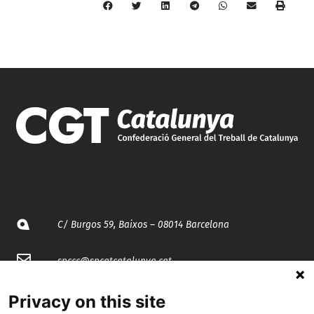
C/ Burgos 59, Baixos – 08014 Barcelona
spccc@
spcgtcatalunya.cat
935 120 481
Privacy on this site