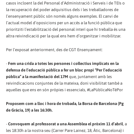
casos incloent la del Personal d’Administració i Serveis i de TEIs o
la recuperació del poder adquisitius dels i les treballadores de
l’ensenyament públic són només alguns exemples. El canvi de
l’actual model d’oposicions per un accés a la funció pública que
prioritziti l’estabilització del personal interí que hi treballa és una
altra reivindicació per la qual ens hem d’organitzar i mobilitzar.
Per l’exposat anteriorment, des de CGT Ensenyament:
-
Fem una crida a totes les persones i col·lectius implicats en la
defensa de l’educació pública a fer un bloc propi “Per l’educació
pública” a la manifestació del 17M
que, juntament amb les
reivindicacions conjuntes de la mateixa, doni visibilitat també a
aquelles que ens en són pròpies i essencials, #LaPúblicaNoTéPor
Proposem com a lloc i hora de trobada, la Borsa de Barcelona (Pg
de Gràcia, 19) a les 16:30h.
-
Convoquem al professorat a una Assemblea el pròxim 11 d’abril
, a
les 18:30h a la nostra seu (Carrer Pare Lainez, 18, Àtic, Barcelona) i