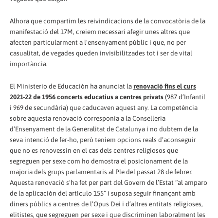
Alhora que compartim les reivindicacions de la convocatòria de la
manifestació del 17M, creiem necessari afegir unes altres que
afecten particularment a l’ensenyament públic i que, no per
casualitat, de vegades queden invisibilitzades tot i ser de vital
importància.
El Ministerio de Educación ha anunciat la
renovació fins el curs
2021-22 de 1956 concerts educatius a centres privats
(987 d’Infantil
i 969 de secundària) que caducaven aquest any. La competència
sobre aquesta renovació corresponia a la Conselleria
d’Ensenyament de la Generalitat de Catalunya i no dubtem de la
seva intenció de fer-ho, però teníem opcions reals d’aconseguir
que no es renovessin en el cas dels centres religiosos que
segreguen per sexe com ho demostra el posicionament de la
majoria dels grups parlamentaris al Ple del passat 28 de febrer.
Aquesta renovació s’ha fet per part del Govern de l’Estat “al amparo
de la aplicación del artículo 155” i suposa seguir finançant amb
diners públics a centres de l’Opus Dei i d’altres entitats religioses,
elitistes, que segreguen per sexe i que discriminen laboralment les