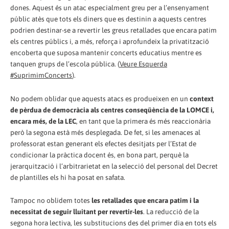
dones. Aquest és un atac especialment greu per a l’ensenyament
públic atès que tots els diners que es destinin a aquests centres
podrien destinar-se a revertir les greus retallades que encara patim
els centres públics i, a més, reforça i aprofundeix la privatització
encoberta que suposa mantenir concerts educatius mentre es
tanquen grups de l’escola pública. (
Veure Esquerda
#SuprimimConcerts
).
No podem oblidar que aquests atacs es produeixen en un
context
de pèrdua de democràcia als centres conseqüència de la LOMCE i,
encara més, de la LEC
, en tant que la primera és més reaccionària
però la segona està més desplegada. De fet, si les amenaces al
professorat estan generant els efectes desitjats per l’Estat de
condicionar la pràctica docent és, en bona part, perquè la
jerarquització i l’arbitrarietat en la selecció del personal del Decret
de plantilles els hi ha posat en safata.
Tampoc no oblidem totes
les retallades que encara patim i la
necessitat de seguir lluitant per revertir-les
. La reducció de la
segona hora lectiva, les substitucions des del primer dia en tots els