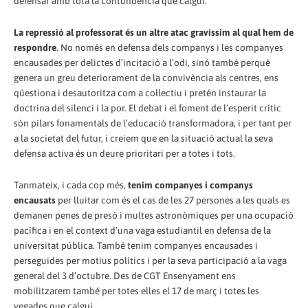
defensar amb tota la contundència que calgui.
La repressió al professorat és un altre atac gravíssim al qual hem de
respondre
. No només en defensa dels companys i les companyes
encausades per delictes d’incitació a l’odi, sinó també perquè
genera un greu deteriorament de la convivència als centres, ens
qüestiona i desautoritza com a col·lectiu i pretén instaurar la
doctrina del silenci i la por. El debat i el foment de l’esperit crític
són pilars fonamentals de l’educació transformadora, i per tant per
a la societat del futur, i creiem que en la situació actual la seva
defensa activa és un deure prioritari per a totes i tots.
Tanmateix, i cada cop més,
tenim companyes i companys
encausats
per lluitar com és el cas de les 27 persones a les quals es
demanen penes de presó i multes astronòmiques per una ocupació
pacífica i en el context d’una vaga estudiantil en defensa de la
universitat pública. També tenim companyes encausades i
perseguides per motius polítics i per la seva participació a la vaga
general del 3 d’octubre. Des de CGT Ensenyament ens
mobilitzarem també per totes elles el 17 de març i totes les
vegades que calgui.