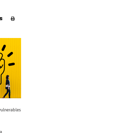
 vulnerables
ha