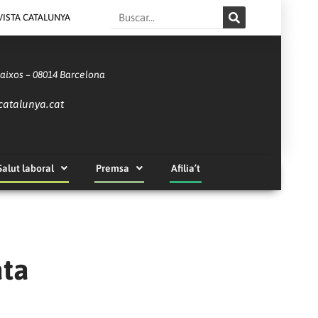
Search
VISTA CATALUNYA
Baixos – 08014 Barcelona
catalunya.cat
Salut laboral
Premsa
Afilia’t
ata