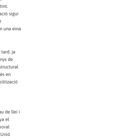
int.
ació sigui
r
ón una eina
tard, ja
anys de
structural
més en
ilització
a
 de llei i
ya el
boral
a Unió