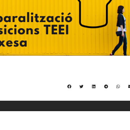
C/ Burgos 59, Baixos – 08014 Barcelona