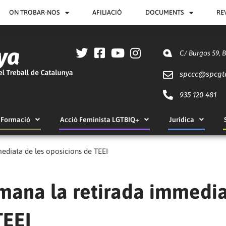
ON TROBAR-NOS
AFILIACIÓ
DOCUMENTS
RE
C/ Burgos 59, 
spccc@
spcgt
935 120 481
Formació
Acció Feminista LGTBIQ+
Jurídica
diata de les oposicions de TEEI
ana la retirada immedi
TEEI