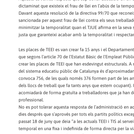
dictaminat que existeix el frau de llei en l’abús de la tempo
Davant aquesta resolució de la directiva 99/70 que reconeix
sancionada per aquest frau de llei contra els seus treball
minimitzar la temporalitat quan el TJUE afirma en la seva 
justa que garanteixi acabar amb la temporalitat i respectar 
Les places de TEEI es van crear fa 15 anys i el Departament
que segons l’article 70 de l’Estatut Bàsic de l’Empleat Púb
crear les places de TEEI que han esdevingut estructurals. A m
del sistema educatiu públic de Catalunya és d’aproximada
convoca 756, de les quals només 376 formen part de les an
dels llocs de treball que fa tants anys que estem ocupant).
acomiadarà de forma gratuïta a treballadores que ja han d
professional.
No es pot tolerar aquesta resposta de l’administració en aqu
dies després que s’aprovés per tots els partits polítics ex
passat 18 de juny que deia “a les actuals TEEI i TIS al serv
temporal en una fixa i indefinida de forma directa per la vi