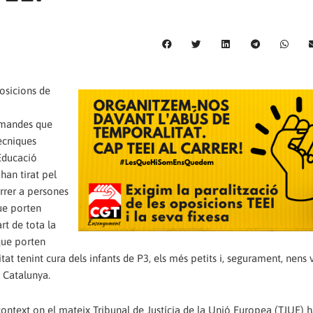
osicions de
demandes que
ècniques
’Educació
han tirat pel
rrer a persones
ue porten
rt de tota la
que porten
itat tenint cura dels infants de P3, els més petits i, segurament, nens
e Catalunya.
ontext on el mateix Tribunal de Justícia de la Unió Europea (TJUE) 