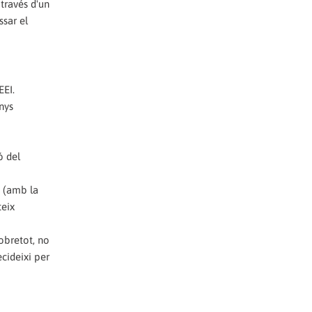
través d'un
ssar el
EEI.
nys
ó del
s (amb la
teix
obretot, no
cideixi per