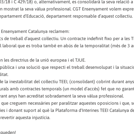
8 i C 429/18) o, alternativament, es consolidarà la seva relació a 
han mostrat la seva vàlua professional. CGT Ensenyament volem expre
partament d’Educació, departament responsable d’aquest col·lectiu.
GT Ensenyament Catalunya reclamem:
 de treball d’aquest col·lectiu. Un contracte indefinit fixo per a les T
l laboral que es troba també en abús de la temporalitat (més de 3 a
n les directrius de la unió europea i el TJUE.
ública i una solució que respecti el treball desenvolupat i la situaci
itat.
la inestabilitat del col·lectiu TEEI, (consolidant) cobrint durant any
ucturals amb contractes temporals (un model d’accés) fet que no garan
durant anys han acreditat sobradament la seva vàlua professional.
ue creguem necessàries per paralitzar aquestes oposicions i que, s
es i donant suport al què la Plataforma d'Interines TEEI Catalunya de
revertir aquesta injustícia.
s queden!