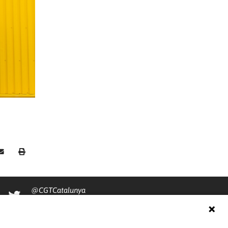
@CGTCatalunya
cgtcatalunya