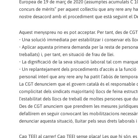
Europea de 19 de març de 2020 (assumptes acumulats C 103/1
concurs de mèrits” per aquest col·lectiu que any rere any 
nostre desacord amb el procediment que està seguint el De
Aquest menyspreu no es pot acceptar. Per tant, des de C
• Una solució immediata per estabilitzar i conservar els llocs
• Aplicar aquesta primera demanda per la resta de persona
treballats) i, per tant, en situació de frau de llei.
• La dignificació de la seva situació laboral tal com marque
• Un replantejament dels procediments d’accés a la funció p
personal interí que any rere any ha patit l’abús de temporal
La CGT denunciem que el govern català és el responsable de 
complicitat dels sindicats majoritaris) llocs de feina estr
l’estabilitat dels llocs de treball de moltes persones que 
Des de CGT anunciem que prendrem les mesures jurídiques q
defallirem en seguir convocant les mobilitzacions necessàri
denunciar aquesta situació, lluitar pels seus drets laborals i 
Cap TEEI al carrer! Cap TEEI sense plaça! Les que hi són, e