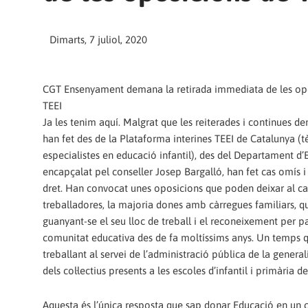
Dimarts, 7 juliol, 2020
CGT Ensenyament demana la retirada immediata de les op
TEEI
Ja les tenim aquí. Malgrat que les reiterades i continues 
han fet des de la Plataforma interines TEEI de Catalunya (t
especialistes en educació infantil), des del Departament d
encapçalat pel conseller Josep Bargalló, han fet cas omís i 
dret. Han convocat unes oposicions que poden deixar al ca
treballadores, la majoria dones amb càrregues familiars, q
guanyant-se el seu lloc de treball i el reconeixement per pa
comunitat educativa des de fa moltíssims anys. Un temps 
treballant al servei de l’administració pública de la general
dels col·lectius presents a les escoles d’infantil i primària d
Aquesta és l’única resposta que sap donar Educació en un c