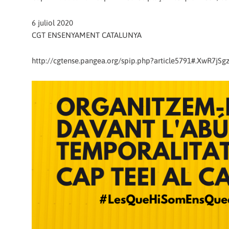
6 juliol 2020
CGT ENSENYAMENT CATALUNYA
http://cgtense.pangea.org/spip.php?article5791#.XwR7jSg