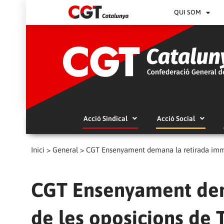
QUI SOM
Acció Sindical
Acció Social
Inici
>
General
>
CGT Ensenyament demana la retirada imme
CGT Ensenyament dem
de les oposicions de 