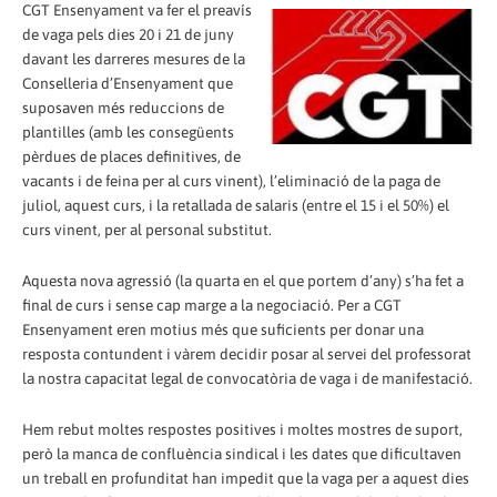
CGT Ensenyament va fer el preavís
de vaga pels dies 20 i 21 de juny
davant les darreres mesures de la
Conselleria d’Ensenyament que
suposaven més reduccions de
plantilles (amb les consegüents
pèrdues de places definitives, de
vacants i de feina per al curs vinent), l’eliminació de la paga de
juliol, aquest curs, i la retallada de salaris (entre el 15 i el 50%) el
curs vinent, per al personal substitut.
Aquesta nova agressió (la quarta en el que portem d’any) s’ha fet a
final de curs i sense cap marge a la negociació. Per a CGT
Ensenyament eren motius més que suficients per donar una
resposta contundent i vàrem decidir posar al servei del professorat
la nostra capacitat legal de convocatòria de vaga i de manifestació.
Hem rebut moltes respostes positives i moltes mostres de suport,
però la manca de confluència sindical i les dates que dificultaven
un treball en profunditat han impedit que la vaga per a aquest dies