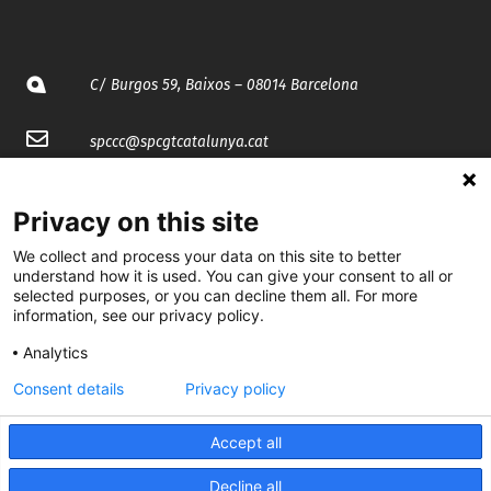
C/ Burgos 59, Baixos – 08014 Barcelona
spccc@
spcgtcatalunya.cat
935 120 481
Privacy on this site
We collect and process your data on this site to better
@CGTCatalunya
understand how it is used. You can give your consent to all or
selected purposes, or you can decline them all. For more
cgtcatalunya
information, see our privacy policy.
CGTCatalunya
Analytics
cgtcatalunya
Consent details
Privacy policy
Accept all
Desenvolupat per
Decline all