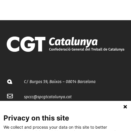
C/ Burgos 59, Baixos – 08014 Barcelona
spccc@
spcgtcatalunya.cat
935 120 481
Privacy on this site
We collect and process your data on this site to better
@CGTCatalunya