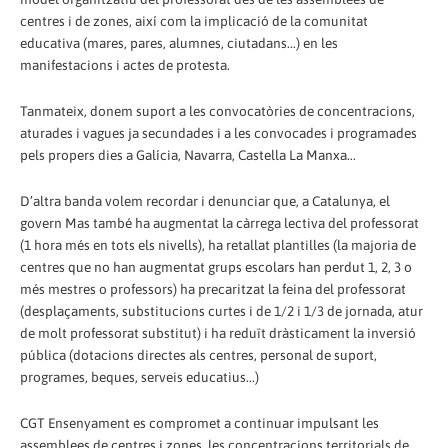
centres i de zones, així com la implicació de la comunitat
educativa (mares, pares, alumnes, ciutadans...) en les
manifestacions i actes de protesta.
Tanmateix, donem suport a les convocatòries de concentracions,
aturades i vagues ja secundades i a les convocades i programades
pels propers dies a Galícia, Navarra, Castella La Manxa...
D’altra banda volem recordar i denunciar que, a Catalunya, el
govern Mas també ha augmentat la càrrega lectiva del professorat
(1 hora més en tots els nivells), ha retallat plantilles (la majoria de
centres que no han augmentat grups escolars han perdut 1, 2, 3 o
més mestres o professors) ha precaritzat la feina del professorat
(desplaçaments, substitucions curtes i de 1/2 i 1/3 de jornada, atur
de molt professorat substitut) i ha reduït dràsticament la inversió
pública (dotacions directes als centres, personal de suport,
programes, beques, serveis educatius...)
CGT Ensenyament es compromet a continuar impulsant les
assemblees de centres i zones, les concentracions territorials de