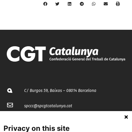
C/ Burgos 59, Baixos – 08014 Barcelona
spccc@
spcgtcatalunya.cat
935 120 481
Privacy on this site