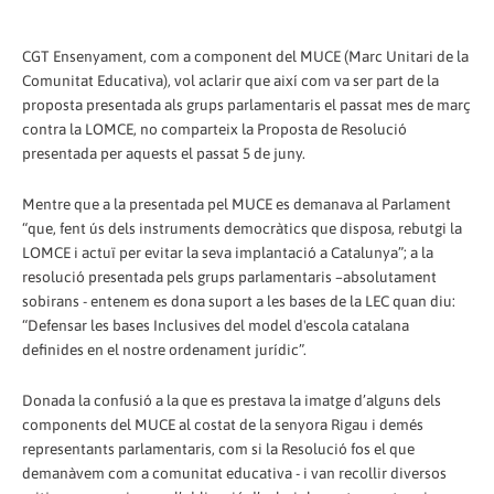
CGT Ensenyament, com a component del MUCE (Marc Unitari de la
Comunitat Educativa), vol aclarir que així com va ser part de la
proposta presentada als grups parlamentaris el passat mes de març
contra la LOMCE, no comparteix la Proposta de Resolució
presentada per aquests el passat 5 de juny.
Mentre que a la presentada pel MUCE es demanava al Parlament
“que, fent ús dels instruments democràtics que disposa, rebutgi la
LOMCE i actuï per evitar la seva implantació a Catalunya”; a la
resolució presentada pels grups parlamentaris –absolutament
sobirans - entenem es dona suport a les bases de la LEC quan diu:
“Defensar les bases Inclusives del model d'escola catalana
definides en el nostre ordenament jurídic”.
Donada la confusió a la que es prestava la imatge d’alguns dels
components del MUCE al costat de la senyora Rigau i demés
representants parlamentaris, com si la Resolució fos el que
demanàvem com a comunitat educativa - i van recollir diversos