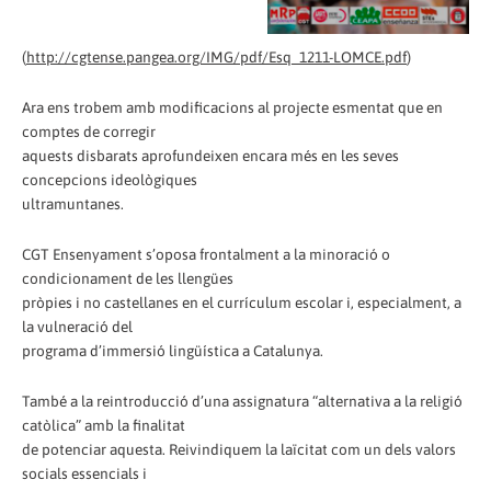
(
http://cgtense.pangea.org/IMG/pdf/Esq_1211-LOMCE.pdf
)
Ara ens trobem amb modificacions al projecte esmentat que en
comptes de corregir
aquests disbarats aprofundeixen encara més en les seves
concepcions ideològiques
ultramuntanes.
CGT Ensenyament s’oposa frontalment a la minoració o
condicionament de les llengües
pròpies i no castellanes en el currículum escolar i, especialment, a
la vulneració del
programa d’immersió lingüística a Catalunya.
També a la reintroducció d’una assignatura “alternativa a la religió
catòlica” amb la finalitat
de potenciar aquesta. Reivindiquem la laïcitat com un dels valors
socials essencials i