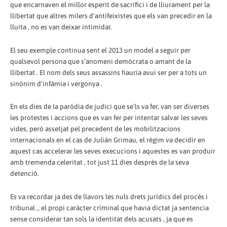
que encarnaven el millor esperit de sacrifici i de lliurament per la
llibertat que altres milers d'antifeixistes que els van precedir en la
lluita , no es van deixar intimidar.
El seu exemple continua sent el 2013 un model a seguir per
qualsevol persona que s'anomeni demòcrata o amant de la
llibertat . El nom dels seus assassins hauria avui ser per a tots un
sinònim d'infàmia i vergonya .
En els dies de la paròdia de judici que se'ls va fer, van ser diverses
les protestes i accions que es van fer per intentar salvar les seves
vides, però assetjat pel precedent de les mobilitzacions
internacionals en el cas de Julián Grimau, el règim va decidir en
aquest cas accelerar les seves execucions i aquestes es van produir
amb tremenda celeritat , tot just 11 dies després de la seva
detenció.
Es va recordar ja des de llavors les nuls drets jurídics del procés i
tribunal ., el propi caràcter criminal que havia dictat ja sentencia
sense considerar tan sols la identitat dels acusats , ja que es