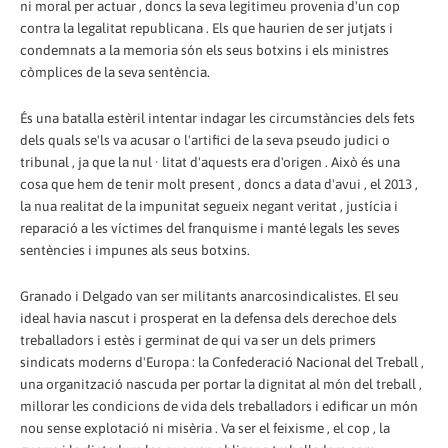
ni moral per actuar , doncs la seva legitimeu provenia d'un cop
contra la legalitat republicana . Els que haurien de ser jutjats i
condemnats a la memoria són els seus botxins i els ministres
còmplices de la seva sentència.
És una batalla estèril intentar indagar les circumstàncies dels fets
dels quals se'ls va acusar o l'artifici de la seva pseudo judici o
tribunal , ja que la nul · litat d'aquests era d'origen . Això és una
cosa que hem de tenir molt present , doncs a data d'avui , el 2013 ,
la nua realitat de la impunitat segueix negant veritat , justícia i
reparació a les víctimes del franquisme i manté legals les seves
sentències i impunes als seus botxins.
Granado i Delgado van ser militants anarcosindicalistes. El seu
ideal havia nascut i prosperat en la defensa dels derechoe dels
treballadors i estès i germinat de qui va ser un dels primers
sindicats moderns d'Europa : la Confederació Nacional del Treball ,
una organització nascuda per portar la dignitat al món del treball ,
millorar les condicions de vida dels treballadors i edificar un món
nou sense explotació ni misèria . Va ser el feixisme , el cop , la