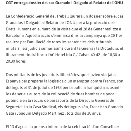
CGT entrega dossier del cas Granado i Delgado al Relator de l'ONU
La Confederació General del Treball lliurarà un dossier sobre el cas
Granados i Delgado al Relator de l'ONU per a la protecció dels
Drets Humans en el marc de la visita que el 28 de Gener realitza a
Barcelona. Aquesta acció s'emmarca dins la campanya que CGT es
realitza per l'anul·lació de totes les sentències dels tribunals
militars i els judicis sumaríssims durant la Guerra i la Dictadura, el
lliurament tindrà lloc a l'AC Hotel Irla C / Calvet 40-42 , de 18,30 a
20,30 hores.
Dos militants de les joventuts llibertàries, que havien viatjat a
Espanya per preparar la logística d'un atemptat contra Franco, són
detinguts el 31 de juliol de 1963 per la policia franquista acusant-
los de ser els autors de la col·locació de dues bombes de poca
potència en la secció de passaports de la Direcció General de
Seguretat i a la Casa Sindical, els detinguts són, Francisco Granado
Gata i Joaquín Delgado Martínez , tots dos de 30 anys.
El 13 d'agost, la premsa informa de la celebració d'un Consell de