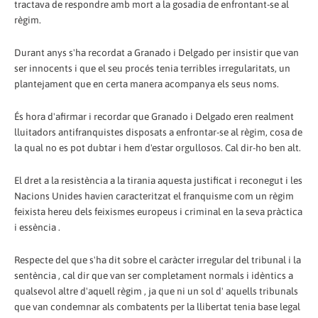
tractava de respondre amb mort a la gosadia de enfrontant-se al
règim.
Durant anys s'ha recordat a Granado i Delgado per insistir que van
ser innocents i que el seu procés tenia terribles irregularitats, un
plantejament que en certa manera acompanya els seus noms.
És hora d'afirmar i recordar que Granado i Delgado eren realment
lluitadors antifranquistes disposats a enfrontar-se al règim, cosa de
la qual no es pot dubtar i hem d'estar orgullosos. Cal dir-ho ben alt.
El dret a la resistència a la tirania aquesta justificat i reconegut i les
Nacions Unides havien caracteritzat el franquisme com un règim
feixista hereu dels feixismes europeus i criminal en la seva pràctica
i essència .
Respecte del que s'ha dit sobre el caràcter irregular del tribunal i la
sentència , cal dir que van ser completament normals i idèntics a
qualsevol altre d'aquell règim , ja que ni un sol d' aquells tribunals
que van condemnar als combatents per la llibertat tenia base legal