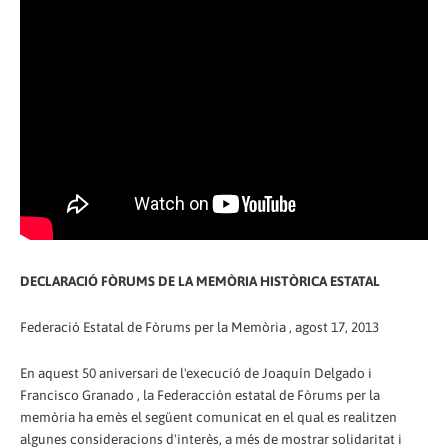
DECLARACIÓ FÒRUMS DE LA MEMÒRIA HISTÒRICA ESTATAL
Federació Estatal de Fòrums per la Memòria , agost 17, 2013
En aquest 50 aniversari de l'execució de Joaquín Delgado i
Francisco Granado , la Federacción estatal de Fòrums per la
memòria ha emès el següent comunicat en el qual es realitzen
algunes consideracions d'interès, a més de mostrar solidaritat i