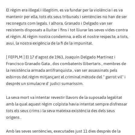
El règim era il·legal i il·legítim, es va fundar per la violència i es va
mantenir per ella, tots els seus tribunals i sentències no han de ser
reconeguts com legals. I alhora, Granado i Delgado van ser
resistents disposats a lluitar i fins i tot lliurar les seves vides contra
el règim. Al règim nostra condemna, a ells el nostre respecte, a tots,
avui, la nostra exigència de la fi de la impunitat.
[ FEFPLM ] El 17 d'agost de 1963, Joaquín Delgado Martínez i
Francisco Granado Gata , dos combatents llibertaris , membres de
la resistència armada antifranquista , van ser assassinats pels
esbirros del règim mitjançant el criminal mètode del " garrot vil" i
després un simulacre d' judici sumaríssim.
La seva mort va intentar revestir llavors de la suposada legalitat
amb la qual aquest règim colpista havia intentat sempre disfressar
tots els seus crims i la seva mateixa existència des dels seus
orígens .
Amb les seves sentències, executades just 11 dies després de la