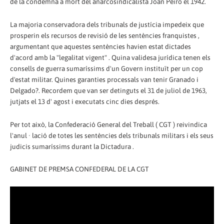
de la condemna a mort del anarcosindicalista Joan Peiró el 1942.
La majoria conservadora dels tribunals de justícia impedeix que
prosperin els recursos de revisió de les sentències franquistes ,
argumentant que aquestes sentències havien estat dictades
d'acord amb la "legalitat vigent" . Quina validesa jurídica tenen els
consells de guerra sumaríssims d'un Govern instituït per un cop
d'estat militar. Quines garanties processals van tenir Granado i
Delgado?. Recordem que van ser detinguts el 31 de juliol de 1963,
jutjats el 13 d' agost i executats cinc dies després.
Per tot això, la Confederació General del Treball ( CGT ) reivindica
l'anul · lació de totes les sentències dels tribunals militars i els seus
judicis sumaríssims durant la Dictadura .
GABINET DE PREMSA CONFEDERAL DE LA CGT