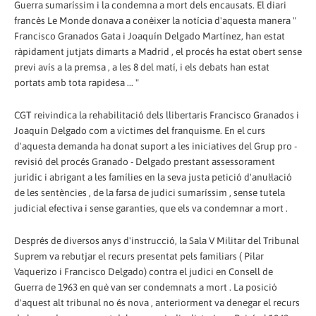
Guerra sumaríssim i la condemna a mort dels encausats. El diari
francès Le Monde donava a conèixer la notícia d'aquesta manera "
Francisco Granados Gata i Joaquín Delgado Martínez, han estat
ràpidament jutjats dimarts a Madrid , el procés ha estat obert sense
previ avís a la premsa , a les 8 del matí, i els debats han estat
portats amb tota rapidesa ... "
CGT reivindica la rehabilitació dels llibertaris Francisco Granados i
Joaquín Delgado com a víctimes del franquisme. En el curs
d'aquesta demanda ha donat suport a les iniciatives del Grup pro -
revisió del procés Granado - Delgado prestant assessorament
jurídic i abrigant a les famílies en la seva justa petició d'anul·lació
de les sentències , de la farsa de judici sumaríssim , sense tutela
judicial efectiva i sense garanties, que els va condemnar a mort .
Després de diversos anys d'instrucció, la Sala V Militar del Tribunal
Suprem va rebutjar el recurs presentat pels familiars ( Pilar
Vaquerizo i Francisco Delgado) contra el judici en Consell de
Guerra de 1963 en què van ser condemnats a mort . La posició
d'aquest alt tribunal no és nova , anteriorment va denegar el recurs