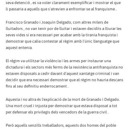
seva detenció , es va voler clarament exemplificar i mostrar el que
li passaria a aquells que s'atrevien a enfrontar-se al franquisme .
Francisco Granado i Joaquín Delgado, com altres milers de
lluitadors , no van tenir por de lluitar i estaven decidits a lliurar les
seves vides si era necessari per acabar amb la tirania franquista i
demostrar que calia contestar al règim amb l'únic llenguatge que
aquest entenia.
El règim va utilitzar la violència i les armes per instaurar una
dictadura i els sectors més ferms de la resistència antifranquista no
estaven disposats a cedir davant d'aquest xantatge criminal i van
decidir que era necessari demostrar que el règim no hauria descans
fins al seu definitiu enderrocament .
Aquesta i no altra és l'explicació de la mort de Granado i Delgado.
Una mort cruel i injusta per demostrar que estava disposat a tot
per defensar els privilegis dels vencedors de la guerra civil .
Però aquells senzills treballadors, aquests dos homes del poble