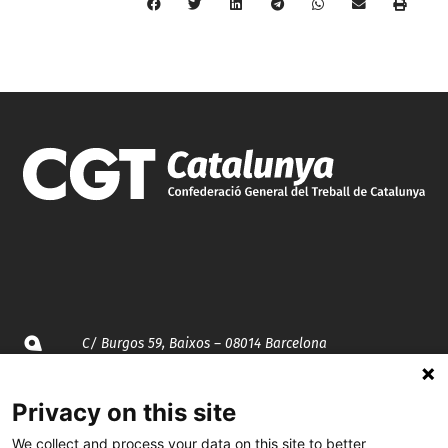
C/ Burgos 59, Baixos – 08014 Barcelona
spccc@
spcgtcatalunya.cat
Privacy on this site
935 120 481
We collect and process your data on this site to better