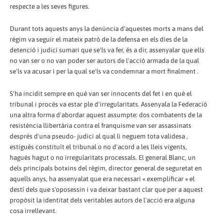
respecte a les seves figures.
Durant tots aquests anys la denúncia d'aquestes morts a mans del
règim va seguir el mateix patró de la defensa en els dies de la
detenció i judici sumari que se'ls va fer, és a dir, assenyalar que ells
no van ser o no van poder ser autors de l'acció armada de la qual
se'ls va acusar i per la qual se'ls va condemnar a mort finalment .
S'ha incidit sempre en què van ser innocents del fet i en què el
tribunal i procés va estar ple d'irregularitats. Assenyala la Federació
una altra forma d'abordar aquest assumpte: dos combatents de la
resistència llibertària contra el franquisme van ser assassinats
després d'una pseudo- judici al qual li neguem tota validesa ,
estigués constituït el tribunal o no d'acord a les lleis vigents,
hagués hagut o no irregularitats processals. El general Blanc, un
dels principals botxins del règim, director general de seguretat en
aquells anys, ha assenyalat que era necessari « exemplificar » el
destí dels que s'oposessin i va deixar bastant clar que per a aquest
propòsit la identitat dels veritables autors de l'acció era alguna
cosa irrellevant.