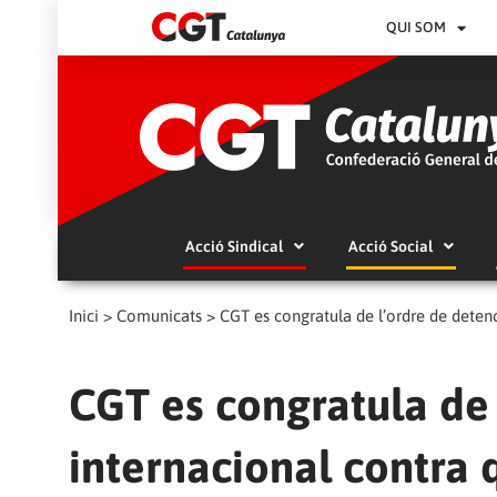
QUI SOM
Acció Sindical
Acció Social
Inici
>
Comunicats
>
CGT es congratula de l’ordre de detenc
CGT es congratula de 
internacional contra 