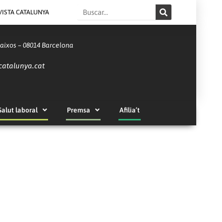
Search
VISTA CATALUNYA
Baixos – 08014 Barcelona
catalunya.cat
Salut laboral
Premsa
Afilia’t