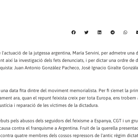
 l'actuació de la jutgessa argentina, María Servini, per admetre una 
t així la investigació dels fets denunciats, i per dictar una ordre de 
anquista: Juan Antonio González Pacheco, José Ignacio Giralte Gonzál
 una data fita dintre del moviment memorialista. Per fi s'emet la pri
isament ara, quan el repunt feixista creix per tota Europa, ens trobe
ustícia i reparació de les víctimes de la dictadura.
ebuts pels abusos dels seguidors del feixisme a Espanya, CGT i un gr
 causa contra el franquisme a Argentina. Fruit de la querella present
 contra quatre membres dels cossos repressors de l'antic règim dicta