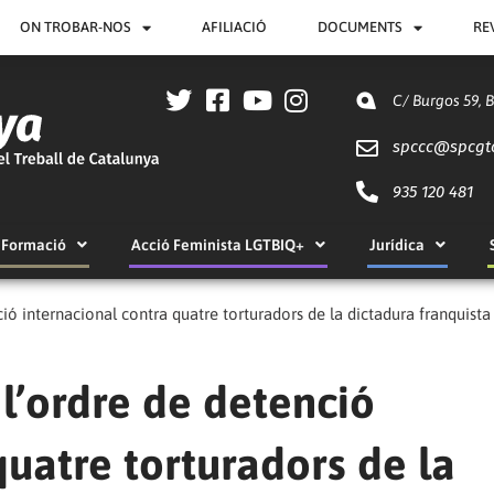
ON TROBAR-NOS
AFILIACIÓ
DOCUMENTS
RE
C/ Burgos 59, 
spccc@
spcgt
935 120 481
Formació
Acció Feminista LGTBIQ+
Jurídica
ió internacional contra quatre torturadors de la dictadura franquista
l’ordre de detenció
quatre torturadors de la