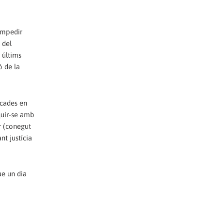
 impedir
 del
 últims
ó de la
icades en
quir-se amb
r (conegut
nt justícia
ue un dia