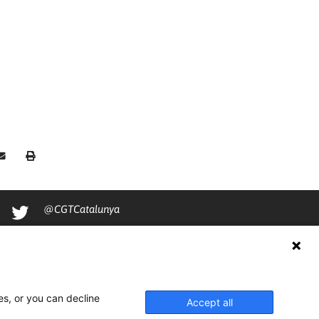
@CGTCatalunya
cgtcatalunya
CGTCatalunya
cgtcatalunya
es, or you can decline
Accept all