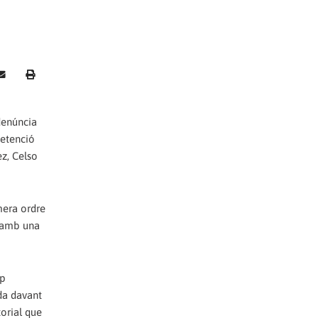
denúncia
detenció
ez, Celso
mera ordre
m amb una
up
ada davant
torial que