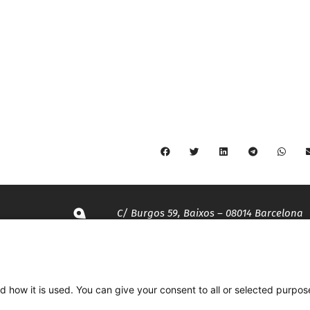
C/ Burgos 59, Baixos – 08014 Barcelona
spccc@
spcgtcatalunya.cat
d how it is used. You can give your consent to all or selected purpos
935 120 481