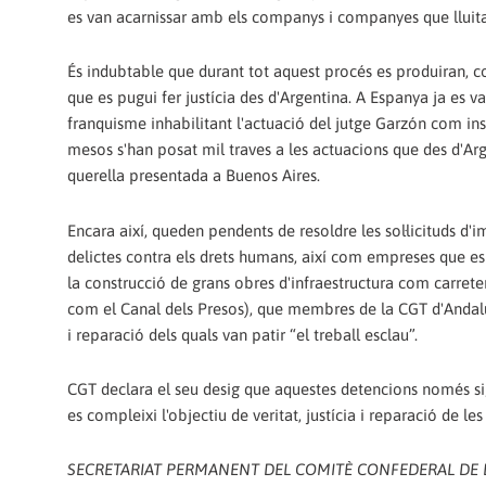
es van acarnissar amb els companys i companyes que lluitave
És indubtable que durant tot aquest procés es produiran, co
que es pugui fer justícia des d'Argentina. A Espanya ja es va
franquisme inhabilitant l'actuació del jutge Garzón com ins
mesos s'han posat mil traves a les actuacions que des d'Arg
querella presentada a Buenos Aires.
Encara així, queden pendents de resoldre les sol·licituds d
delictes contra els drets humans, així com empreses que es 
la construcció de grans obres d'infraestructura com carret
com el Canal dels Presos), que membres de la CGT d'Andalusi
i reparació dels quals van patir “el treball esclau”.
CGT declara el seu desig que aquestes detencions només sigu
es compleixi l'objectiu de veritat, justícia i reparació de les
SECRETARIAT PERMANENT DEL COMITÈ CONFEDERAL DE 