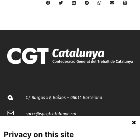
C/ Burgos 59, Baixos – 08014 Barcelona
spccc@
spcgtcatalunya.cat
935 120 481
Privacy on this site