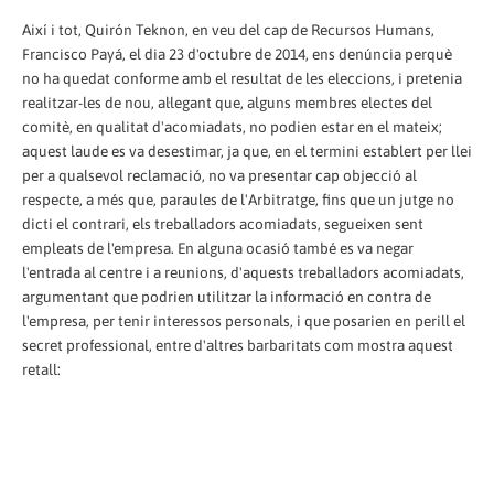
Així i tot, Quirón Teknon, en veu del cap de Recursos Humans,
Francisco Payá, el dia 23 d'octubre de 2014, ens denúncia perquè
no ha quedat conforme amb el resultat de les eleccions, i pretenia
realitzar-les de nou, al·legant que, alguns membres electes del
comitè, en qualitat d'acomiadats, no podien estar en el mateix;
aquest laude es va desestimar, ja que, en el termini establert per llei
per a qualsevol reclamació, no va presentar cap objecció al
respecte, a més que, paraules de l'Arbitratge, fins que un jutge no
dicti el contrari, els treballadors acomiadats, segueixen sent
empleats de l'empresa. En alguna ocasió també es va negar
l'entrada al centre i a reunions, d'aquests treballadors acomiadats,
argumentant que podrien utilitzar la informació en contra de
l'empresa, per tenir interessos personals, i que posarien en perill el
secret professional, entre d'altres barbaritats com mostra aquest
retall: