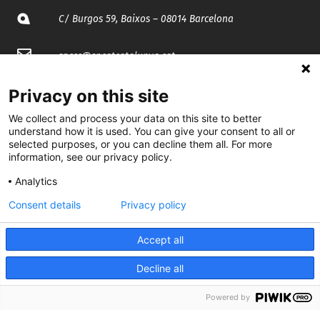
C/ Burgos 59, Baixos – 08014 Barcelona
spccc@
spcgtcatalunya.cat
935 120 481
Privacy on this site
We collect and process your data on this site to better
understand how it is used. You can give your consent to all or
@CGTCatalunya
selected purposes, or you can decline them all. For more
information, see our privacy policy.
cgtcatalunya
Analytics
CGTCatalunya
Consent details
Privacy policy
cgtcatalunya
Accept all
Decline all
Desenvolupat per
Powered by