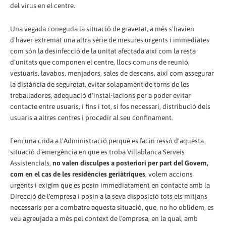
del virus en el centre.
Una vegada coneguda la situació de gravetat, a més s'havien
d'haver extremat una altra sèrie de mesures urgents i immediates
com són la desinfecció de la unitat afectada així com la resta
d'unitats que componen el centre, llocs comuns de reunió,
vestuaris, lavabos, menjadors, sales de descans, així com assegurar
la distància de seguretat, evitar solapament de torns de les
treballadores, adequació d'instal•lacions per a poder evitar
contacte entre usuaris, i fins i tot, si fos necessari, distribució dels
usuaris a altres centres i procedir al seu confinament.
Fem una crida a l'Administració perquè es facin ressò d'aquesta
situació d'emergència en que es troba Villablanca Serveis
Assistencials,
no valen disculpes a posteriori per part del Govern,
com en el cas de les residències geriàtriques
, volem accions
urgents i exigim que es posin immediatament en contacte amb la
Direcció de l'empresa i posin a la seva disposició tots els mitjans
necessaris per a combatre aquesta situació, que, no ho oblidem, es
veu agreujada a més pel context de l'empresa, en la qual, amb