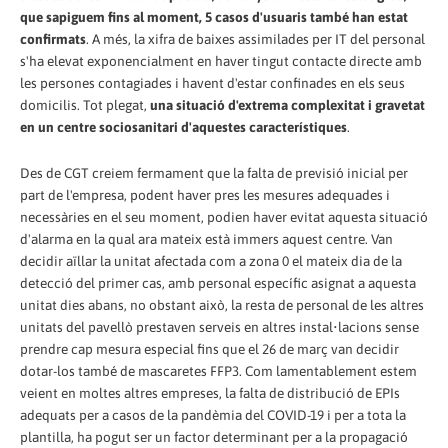
que sapiguem fins al moment, 5 casos d'usuaris també han estat
confirmats
. A més, la xifra de baixes assimilades per IT del personal
s'ha elevat exponencialment en haver tingut contacte directe amb
les persones contagiades i havent d'estar confinades en els seus
domicilis. Tot plegat,
una situació d'extrema complexitat i gravetat
en un centre sociosanitari d'aquestes característiques
.
Des de CGT creiem fermament que la falta de previsió inicial per
part de l'empresa, podent haver pres les mesures adequades i
necessàries en el seu moment, podien haver evitat aquesta situació
d'alarma en la qual ara mateix està immers aquest centre. Van
decidir aïllar la unitat afectada com a zona 0 el mateix dia de la
detecció del primer cas, amb personal específic asignat a aquesta
unitat dies abans, no obstant això, la resta de personal de les altres
unitats del pavellò prestaven serveis en altres instal•lacions sense
prendre cap mesura especial fins que el 26 de març van decidir
dotar-los també de mascaretes FFP3. Com lamentablement estem
veient en moltes altres empreses, la falta de distribució de EPIs
adequats per a casos de la pandèmia del COVID-19 i per a tota la
plantilla, ha pogut ser un factor determinant per a la propagació