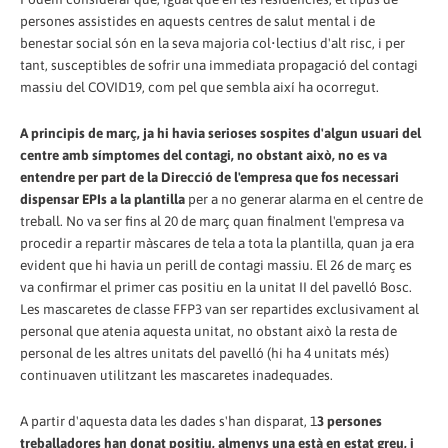
persones assistides en aquests centres de salut mental i de
benestar social són en la seva majoria col•lectius d'alt risc, i per
tant, susceptibles de sofrir una immediata propagació del contagi
massiu del COVID19, com pel que sembla així ha ocorregut.
A principis de març, ja hi havia serioses sospites d'algun usuari del
centre amb símptomes del contagi, no obstant això, no es va
entendre per part de la Direcció de l'empresa que fos necessari
dispensar EPIs a la plantilla
per a no generar alarma en el centre de
treball. No va ser fins al 20 de març quan finalment l'empresa va
procedir a repartir màscares de tela a tota la plantilla, quan ja era
evident que hi havia un perill de contagi massiu. El 26 de març es
va confirmar el primer cas positiu en la unitat II del pavelló Bosc.
Les mascaretes de classe FFP3 van ser repartides exclusivament al
personal que atenia aquesta unitat, no obstant això la resta de
personal de les altres unitats del pavelló (hi ha 4 unitats més)
continuaven utilitzant les mascaretes inadequades.
A partir d'aquesta data les dades s'han disparat, 1
3 persones
treballadores han donat positiu, almenys una està en estat greu, i