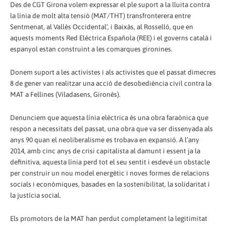
Des de CGT Girona volem expressar el ple suport a la lluita contra
la línia de molt alta tensió (MAT/THT) transfronterera entre
Sentmenat, al Vallès Occidental’, i Baixàs, al Rosselló, que en
aquests moments Red Eléctrica Española (REE) i el governs català i
espanyol estan construint a les comarques gironines.
Donem suport a les activistes i als activistes que el passat dimecres
8 de gener van realitzar una acció de desobediència civil contra la
MAT a Fellines (Viladasens, Gironès).
Denunciem que aquesta línia elèctrica és una obra faraònica que
respon a necessitats del passat, una obra que va ser dissenyada als
anys 90 quan el neoliberalisme es trobava en expansió. A l’any
2014, amb cinc anys de crisi capitalista al damunt i essent ja la
definitiva, aquesta línia perd tot el seu sentit i esdevé un obstacle
per construir un nou model energètic i noves formes de relacions
socials i econòmiques, basades en la sostenibilitat, la solidaritat i
la justícia social.
Els promotors de la MAT han perdut completament la legitimitat