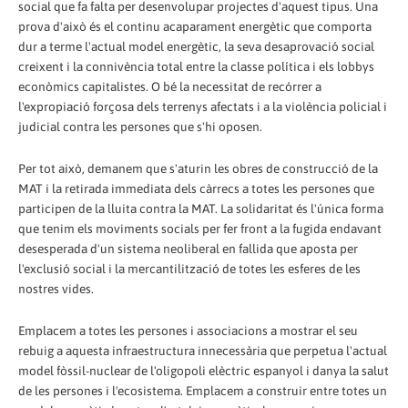
social que fa falta per desenvolupar projectes d'aquest tipus. Una
prova d'això és el continu acaparament energètic que comporta
dur a terme l'actual model energètic, la seva desaprovació social
creixent i la connivència total entre la classe política i els lobbys
econòmics capitalistes. O bé la necessitat de recórrer a
l'expropiació forçosa dels terrenys afectats i a la violència policial i
judicial contra les persones que s'hi oposen.
Per tot això, demanem que s'aturin les obres de construcció de la
MAT i la retirada immediata dels càrrecs a totes les persones que
participen de la lluita contra la MAT. La solidaritat és l'única forma
que tenim els moviments socials per fer front a la fugida endavant
desesperada d'un sistema neoliberal en fallida que aposta per
l'exclusió social i la mercantilització de totes les esferes de les
nostres vides.
Emplacem a totes les persones i associacions a mostrar el seu
rebuig a aquesta infraestructura innecessària que perpetua l'actual
model fòssil-nuclear de l'oligopoli elèctric espanyol i danya la salut
de les persones i l'ecosistema. Emplacem a construir entre totes un