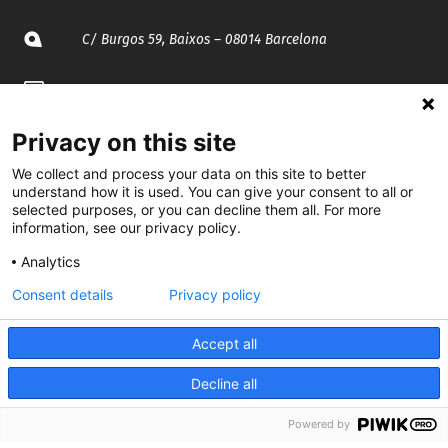
C/ Burgos 59, Baixos – 08014 Barcelona
spccc@
spcgtcatalunya.cat
935 120 481
Privacy on this site
We collect and process your data on this site to better
understand how it is used. You can give your consent to all or
@CGTCatalunya
selected purposes, or you can decline them all. For more
information, see our privacy policy.
cgtcatalunya
Analytics
CGTCatalunya
Consent details
Privacy policy
cgtcatalunya
Accept all
Decline all
Desenvolupat per
Powered by