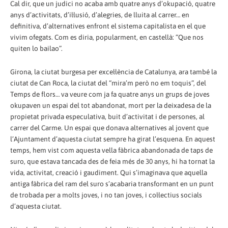
Cal dir, que un judici no acaba amb quatre anys d’okupació, quatre
anys d’activitats, d’il·lusió, d’alegries, de lluita al carrer… en
definitiva, d’alternatives enfront el sistema capitalista en el que
vivim ofegats. Com es diria, popularment, en castellà: “Que nos
quiten lo bailao”.
Girona, la ciutat burgesa per excel·lència de Catalunya, ara també la
ciutat de Can Roca, la ciutat del “mira’m però no em toquis”, del
Temps de flors… va veure com ja fa quatre anys un grups de joves
okupaven un espai del tot abandonat, mort per la deixadesa de la
propietat privada especulativa, buit d’activitat i de persones, al
carrer del Carme. Un espai que donava alternatives al jovent que
l’Ajuntament d’aquesta ciutat sempre ha girat l’esquena. En aquest
temps, hem vist com aquesta vella fàbrica abandonada de taps de
suro, que estava tancada des de feia més de 30 anys, hi ha tornat la
vida, activitat, creació i gaudiment. Qui s’imaginava que aquella
antiga fàbrica del ram del suro s’acabaria transformant en un punt
de trobada per a molts joves, i no tan joves, i col·lectius socials
d’aquesta ciutat.