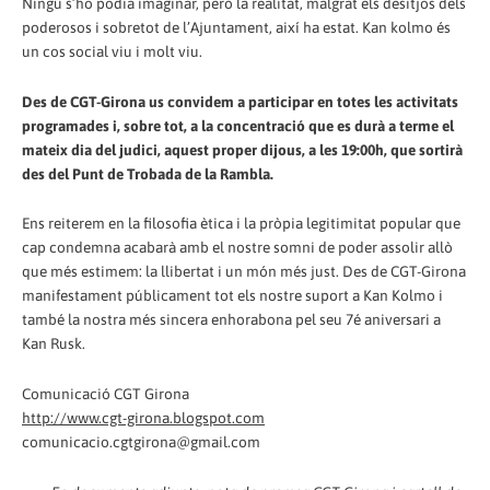
Ningú s’ho podia imaginar, però la realitat, malgrat els desitjos dels
poderosos i sobretot de l’Ajuntament, així ha estat. Kan kolmo és
un cos social viu i molt viu.
Des de CGT-Girona us convidem a participar en totes les activitats
programades i, sobre tot, a la concentració que es durà a terme el
mateix dia del judici, aquest proper dijous, a les 19:00h, que sortirà
des del Punt de Trobada de la Rambla.
Ens reiterem en la filosofia ètica i la pròpia legitimitat popular que
cap condemna acabarà amb el nostre somni de poder assolir allò
que més estimem: la llibertat i un món més just. Des de CGT-Girona
manifestament públicament tot els nostre suport a Kan Kolmo i
també la nostra més sincera enhorabona pel seu 7é aniversari a
Kan Rusk.
Comunicació CGT Girona
http://www.cgt-girona.blogspot.com
comunicacio.cgtgirona@gmail.com