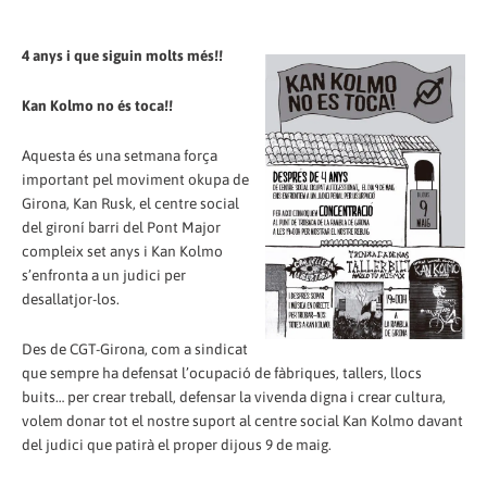
4 anys i que siguin molts més!!
Kan Kolmo no és toca!!
Aquesta és una setmana força
important pel moviment okupa de
Girona, Kan Rusk, el centre social
del gironí barri del Pont Major
compleix set anys i Kan Kolmo
s’enfronta a un judici per
desallatjor-los.
Des de CGT-Girona, com a sindicat
que sempre ha defensat l’ocupació de fàbriques, tallers, llocs
buits… per crear treball, defensar la vivenda digna i crear cultura,
volem donar tot el nostre suport al centre social Kan Kolmo davant
del judici que patirà el proper dijous 9 de maig.