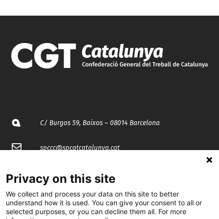
C/ Burgos 59, Baixos – 08014 Barcelona
spccc@
spcgtcatalunya.cat
935 120 481
Privacy on this site
We collect and process your data on this site to better
@CGTCatalunya
understand how it is used. You can give your consent to all or
selected purposes, or you can decline them all. For more