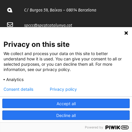
C/ Burgos 59, Baixos – 08014 Barcelona
spccc@
spcgtcatalunya.cat
935 120 481
Privacy on this site
We collect and process your data on this site to better
@CGTCatalunya
understand how it is used. You can give your consent to all or
selected purposes, or you can decline them all. For more
cgtcatalunya
information, see our privacy policy.
Analytics
CGTCatalunya
Consent details
Privacy policy
cgtcatalunya
Accept all
Decline all
Desenvolupat per
Powered by