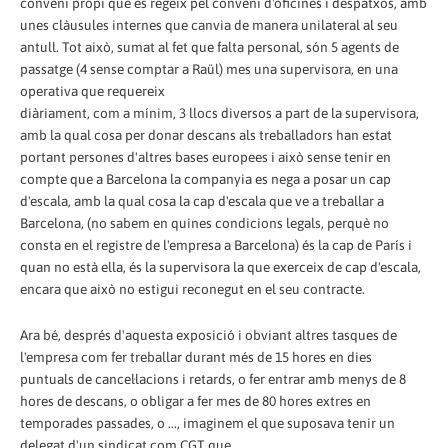
conveni propi que es regeix pel conveni d'oficines i despatxos, amb
unes clàusules internes que canvia de manera unilateral al seu
antull. Tot això, sumat al fet que falta personal, són 5 agents de
passatge (4 sense comptar a Raül) mes una supervisora, en una
operativa que requereix
diàriament, com a mínim, 3 llocs diversos a part de la supervisora,
amb la qual cosa per donar descans als treballadors han estat
portant persones d'altres bases europees i això sense tenir en
compte que a Barcelona la companyia es nega a posar un cap
d'escala, amb la qual cosa la cap d'escala que ve a treballar a
Barcelona, ​​(no sabem en quines condicions legals, perquè no
consta en el registre de l'empresa a Barcelona) és la cap de París i
quan no està ella, és la supervisora ​​la que exerceix de cap d'escala,
encara que això no estigui reconegut en el seu contracte.
Ara bé, després d'aquesta exposició i obviant altres tasques de
l'empresa com fer treballar durant més de 15 hores en dies
puntuals de cancel·lacions i retards, o fer entrar amb menys de 8
hores de descans, o obligar a fer mes de 80 hores extres en
temporades passades, o ..., imaginem el que suposava tenir un
delegat d'un sindicat com CGT que