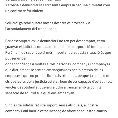
s'atrevia a denunciar la sacrosanta empresa per una nimietat com
un contracte fraudulent!
Solució: gairebé quatre mesos després es procedeix a
l'acomiadament del treballador.
Per descomptat es va denunciar i no tan per descomptat, es va
guanyar el judici, acomiadament nul i reincorporació immediata.
Però hem de saber que el més important d'aquesta situació és que
pot servir per
donar confiança a moltes altres persones, companys i companyes
que diàriament se senten amenaçats/des per la pressió de les
empreses i que no prou la lluita als tribunals, perquè ja coneixem
els obstacles de la justícia estatal, hem de ser capaços d'establir els
vincles de solidaritat que ens ajudin a trencar amb la por i la
sensació de solitud a la qual ens empenyen.
Vincles de solidaritat i de suport, sense els quals, el nostre
company Raül hauria estat incapaç de afrontar aquesta situació.