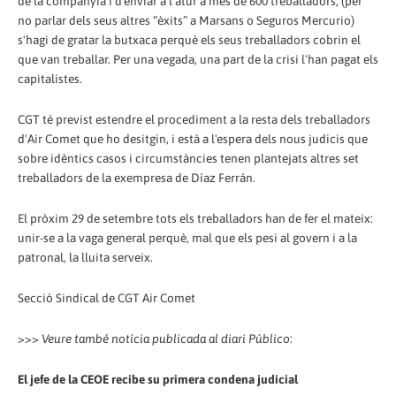
de la companyia i d'enviar a l'atur a més de 600 treballadors, (per
no parlar dels seus altres “èxits” a Marsans o Seguros Mercurio)
s'hagi de gratar la butxaca perquè els seus treballadors cobrin el
que van treballar. Per una vegada, una part de la crisi l'han pagat els
capitalistes.
CGT té previst estendre el procediment a la resta dels treballadors
d'Air Comet que ho desitgin, i està a l'espera dels nous judicis que
sobre idèntics casos i circumstàncies tenen plantejats altres set
treballadors de la exempresa de Díaz Ferrán.
El pròxim 29 de setembre tots els treballadors han de fer el mateix:
unir-se a la vaga general perquè, mal que els pesi al govern i a la
patronal, la lluita serveix.
Secció Sindical de CGT Air Comet
>>>
Veure també notícia publicada al diari Público
:
El jefe de la CEOE recibe su primera condena judicial