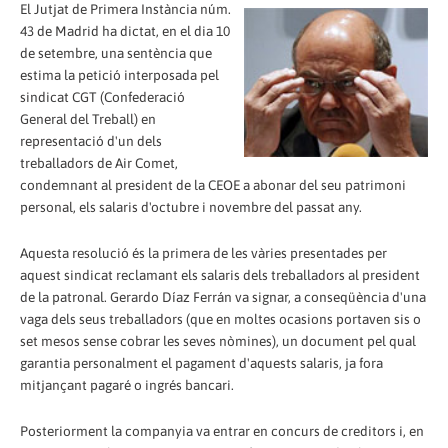
El Jutjat de Primera Instància núm.
43 de Madrid ha dictat, en el dia 10
de setembre, una sentència que
estima la petició interposada pel
sindicat CGT (Confederació
General del Treball) en
representació d'un dels
treballadors de Air Comet,
condemnant al president de la CEOE a abonar del seu patrimoni
personal, els salaris d'octubre i novembre del passat any.
Aquesta resolució és la primera de les vàries presentades per
aquest sindicat reclamant els salaris dels treballadors al president
de la patronal. Gerardo Díaz Ferrán va signar, a conseqüència d'una
vaga dels seus treballadors (que en moltes ocasions portaven sis o
set mesos sense cobrar les seves nòmines), un document pel qual
garantia personalment el pagament d'aquests salaris, ja fora
mitjançant pagaré o ingrés bancari.
Posteriorment la companyia va entrar en concurs de creditors i, en