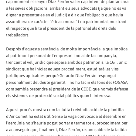
cap moment el senyor Díaz Ferrán va fer cap intent de plantar cara
a les seves obligacions, arribant els seus advocats (ja que no es va
dignar a presentar-se en el judici) a dir que l'obligació que havia
assumit era de caràcter “ètica o moral” i no patrimonial, mostrant
el respecte que li té el president de la patronal als drets dels
treballadors.
Després d'aquesta sentència, de molta importància ja que implica
al patrimoni personal de l'empresari i no al de la companyia,
trencant el vel jurídic que separa ambdós patrimonis, la CGT, únic
sindicat que ha iniciat aquest procediment, estudiarà les vies
jurídiques aplicables perquè Gerardo Díaz Ferrán respongui
personalment del deute garantit, i no ho facin els fons del FOGASA,
com sembla pretendre el president de la CEOE, que només defensa
els sistemes de protecció social públics quan li interessa.
Aquest procés mostra com la lluita i reivindicació de la plantilla
d'Air Comet ha estat útil. Sense la vaga convocada al desembre en
l'aerolínia no s'hauria pogut portar a terme tot el procediment per
a aconseguir que, finalment, Díaz Ferrán, responsable de la fallida