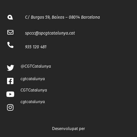
C/ Burgos 59, Baixos – 08014 Barcelona
spccc@
spcgtcatalunya.cat
935 120 481
@CGTCatalunya
cgtcatalunya
CGTCatalunya
cgtcatalunya
Desenvolupat per