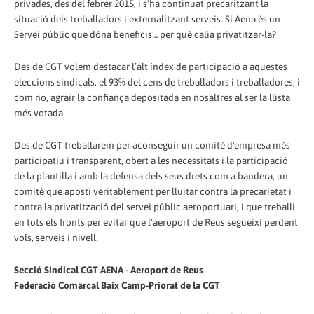
privades, des del febrer 2015, i s'ha continuat precaritzant la
situació dels treballadors i externalitzant serveis. Si Aena és un
Servei públic que dóna beneficis… per què calia privatitzar-la?
Des de CGT volem destacar l’alt índex de participació a aquestes
eleccions sindicals, el 93% del cens de treballadors i treballadores, i
com no, agraïr la confiança depositada en nosaltres al ser la llista
més votada.
Des de CGT treballarem per aconseguir un comitè d'empresa més
participatiu i transparent, obert a les necessitats i la participació
de la plantilla i amb la defensa dels seus drets com a bandera, un
comitè que aposti veritablement per lluitar contra la precarietat i
contra la privatització del servei públic aeroportuari, i que treballi
en tots els fronts per evitar que l'aeroport de Reus segueixi perdent
vols, serveis i nivell.
Secció Sindical CGT AENA - Aeroport de Reus
Federació Comarcal Baix Camp-Priorat de la CGT