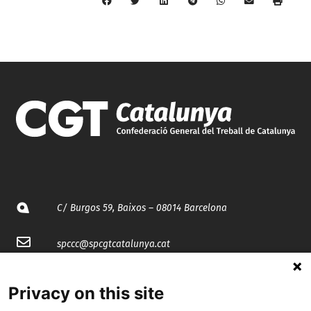
C/ Burgos 59, Baixos – 08014 Barcelona
spccc@
spcgtcatalunya.cat
935 120 481
Privacy on this site