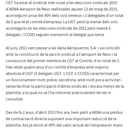
CGT ha estat el sindicat més votat a les eleccions sindicals 2015
d'AENA-Aeroport de Reus realitzades aquest 13 de maig de 2015,
aconseguint prop del 40% dels vots emesos i 2 delegades d'un total
de 5 que té el comitè d'empresa. La UGT perd la meitat dels vots
aconseguits en les eleccions sindicals de 2011 però manté 2
delegats, i CCOO segueix mantenint el delegat que tenia.
Al juny 2011 vam passar a ser Aena Aeropuertos, S.A. i va coincidir
amb la constitució de la secció sindical a l’aeroport de Reus i la
consecució del primer membre de CGT al Comité, d'un total de 5.
Han estat quatre anys d'un comitè d'empresa amb majoria
absoluta d'UGT (3 delegats UGT, 1 CGT, 1 CCOO) caracteritzat per
un funcionament molt pobre, secretista, amb molt poca activitat i
sense facilitar la participació d'altres sindicats i encara menys de la
plantilla, a la qual no se l'ha informat pràcticament de res ni
consultat.
Des de fa 2 anys, d'abril 2013 fins ara, hem patit a AENA una pèrdua
de contractació directa suposant una important reducció de la
plantilla. Ara ja tenim el 49% del valor actual de l’empresa en mans