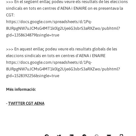
>>> En el següent enllaç podeu veure els resultats de les eleccions
sindicals en tots en centres d'AENA i ENAIRE on es presentava la
CGT:
https://docs.google.com/spreadsheets/d/1Pq-
8URpgNW7uJCMsG4MT1k0lg2Uje6G3sbrS3aRXZwo/pubhtml?
gid=1358634879&single=true
>>> En aquest enllaç podeu veure els resultats globals de les
eleccions sindicals en tots en centres d'AENA i ENAIRE
https://docs.google.com/spreadsheets/d/1Pq-
8URpgNW7uJCMsG4MT1k0lg2Uje6G3sbrS3aRXZwo/pubhtml?
gid=1528392256&single=true
Més informació:
-
TWITTER CGT AENA