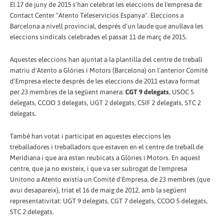
El 17 de juny de 2015 s'han celebrat les eleccions de l'empresa de
Contact Center "Atento Teleservicios Espanya". Eleccions a
Barcelona a nivell provincial, després d'un laude que anul·lava les
eleccions sindicals celebrades el passat 11 de març de 2015.
Aquestes eleccions han ajuntat a la plantilla del centre de treball
matriu d'Atento a Glòries i Motors (Barcelona) on l'anterior Comitè
d'Empresa electe després de les eleccions de 2011 estava format
per 23 membres de la següent manera:
CGT 9 delegats
, USOC 5
delegats, CCOO 3 delegats, UGT 2 delegats, CSIF 2 delegats, STC 2
delegats.
També han votat i participat en aquestes eleccions les
treballadores i treballadors que estaven en el centre de treball de
Meridiana i que ara estan reubicats a Glòries i Motors. En aquest
centre, que ja no existeix, i que va ser subrogat de l'empresa
Unitono a Atento existia un Comitè d'Empresa, de 23 membres (que
avui desapareix), triat el 16 de maig de 2012, amb la següent
representativitat: UGT 9 delegats, CGT 7 delegats, CCOO 5 delegats,
STC 2 delegats.