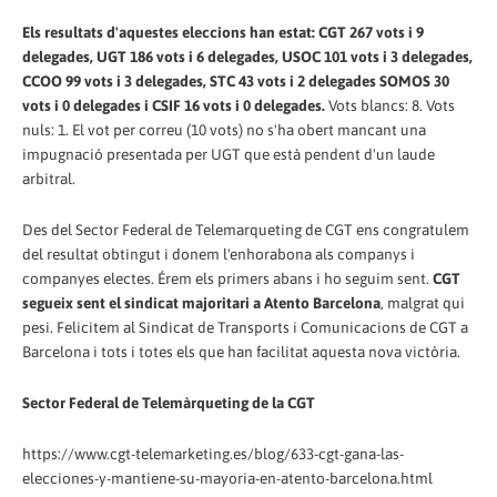
Els resultats d'aquestes eleccions han estat: CGT 267 vots i 9
delegades, UGT 186 vots i 6 delegades, USOC 101 vots i 3 delegades,
CCOO 99 vots i 3 delegades, STC 43 vots i 2 delegades SOMOS 30
vots i 0 delegades i CSIF 16 vots i 0 delegades.
Vots blancs: 8. Vots
nuls: 1. El vot per correu (10 vots) no s'ha obert mancant una
impugnació presentada per UGT que està pendent d'un laude
arbitral.
Des del Sector Federal de Telemarqueting de CGT ens congratulem
del resultat obtingut i donem l'enhorabona als companys i
companyes electes. Érem els primers abans i ho seguim sent.
CGT
segueix sent el sindicat majoritari a Atento Barcelona
, malgrat qui
pesi. Felicitem al Sindicat de Transports i Comunicacions de CGT a
Barcelona i tots i totes els que han facilitat aquesta nova victòria.
Sector Federal de Telemàrqueting de la CGT
https://www.cgt-telemarketing.es/blog/633-cgt-gana-las-
elecciones-y-mantiene-su-mayoria-en-atento-barcelona.html