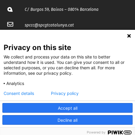
C/ Burgos 59, Baixos – 08014 Barcelona
spccc@
spcgtcatalunya.cat
935 120 481
Privacy on this site
We collect and process your data on this site to better
@CGTCatalunya
understand how it is used. You can give your consent to all or
selected purposes, or you can decline them all. For more
cgtcatalunya
information, see our privacy policy.
CGTCatalunya
Analytics
cgtcatalunya
Consent details
Privacy policy
Accept all
Desenvolupat per
Decline all
Powered by