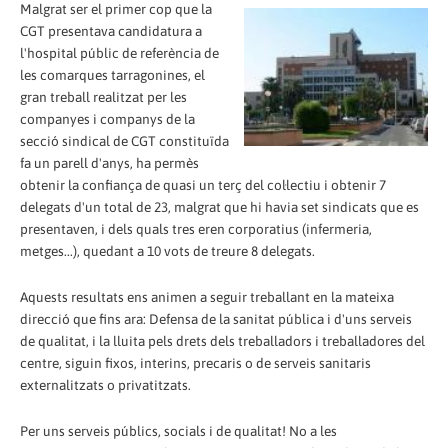
Malgrat ser el primer cop que la
CGT presentava candidatura a
l'hospital públic de referència de
les comarques tarragonines, el
gran treball realitzat per les
companyes i companys de la
secció sindical de CGT constituïda
fa un parell d'anys, ha permès
obtenir la confiança de quasi un terç del col·lectiu i obtenir 7
delegats d'un total de 23, malgrat que hi havia set sindicats que es
presentaven, i dels quals tres eren corporatius (infermeria,
metges...), quedant a 10 vots de treure 8 delegats.
Aquests resultats ens animen a seguir treballant en la mateixa
direcció que fins ara: Defensa de la sanitat pública i d'uns serveis
de qualitat, i la lluita pels drets dels treballadors i treballadores del
centre, siguin fixos, interins, precaris o de serveis sanitaris
externalitzats o privatitzats.
Per uns serveis públics, socials i de qualitat! No a les