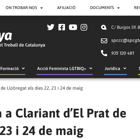
ON TROBAR-NOS
AFILIACIÓ
DOCUMENTS
RE
C/ Burgos 59, 
spccc@
spcgt
935 120 481
Formació
Acció Feminista LGTBIQ+
Jurídica
de Llobregat els dies 22, 23 i 24 de maig
a Clariant d’El Prat de
 23 i 24 de maig