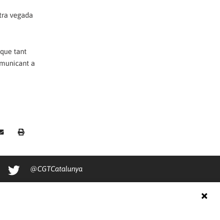
ltra vegada
 que tant
omunicant a
@CGTCatalunya
cgtcatalunya
CGTCatalunya