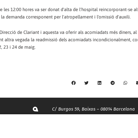
 de les 12:00 hores va ser donat d'alta de l'hospital reincorporant-se a
ar la demanda corresponent per l'atropellament i l'omissió d'auxili.
Direcció de Clariant i aquesta va oferir als acomiadats més diners, al
t altra vegada la readmissió dels acomiadats incondicionalment, c
2, 23 i 24 de maig.
C/ Burgos 59, Baixos – 08014 Barcelona
spccc@
spcgtcatalunya.cat