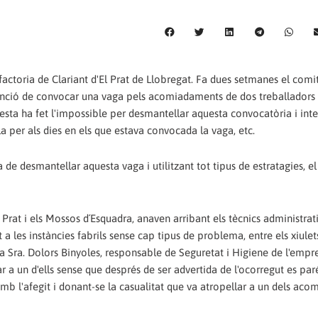
a factoria de Clariant d'El Prat de Llobregat. Fa dues setmanes el comi
ntenció de convocar una vaga pels acomiadaments de dos treballadors 
uesta ha fet l'impossible per desmantellar aquesta convocatòria i int
la per als dies en els que estava convocada la vaga, etc.
de desmantellar aquesta vaga i utilitzant tot tipus de estratagies, el
 Prat i els Mossos d´Esquadra, anaven arribant els tècnics administrati
 les instàncies fabrils sense cap tipus de problema, entre els xiulets
la Sra. Dolors Binyoles, responsable de Seguretat i Higiene de l'empre
r a un d'ells sense que després de ser advertida de l'ocorregut es par
mb l'afegit i donant-se la casualitat que va atropellar a un dels acom