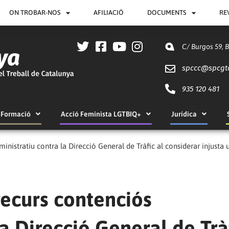
ON TROBAR-NOS
AFILIACIÓ
DOCUMENTS
RE
C/ Burgos 59, 
spccc@
spcgt
935 120 481
Formació
Acció Feminista LGTBIQ+
Jurídica
inistratiu contra la Direcció General de Tràfic al considerar injust
recurs contenciós
a Direcció General de Trà