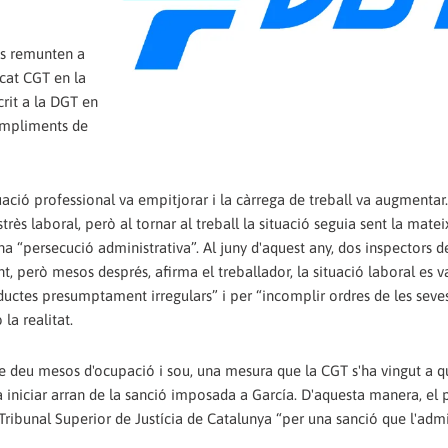
 es remunten a
icat CGT en la
crit a la DGT en
compliments de
ació professional va empitjorar i la càrrega de treball va augmentar.
s laboral, però al tornar al treball la situació seguia sent la matei
 una “persecució administrativa”. Al juny d'aquest any, dos inspectors 
t, però mesos després, afirma el treballador, la situació laboral es v
onductes presumptament irregulars” i per “incomplir ordres de les seve
la realitat.
 deu mesos d'ocupació i sou, una mesura que la CGT s'ha vingut a qu
va iniciar arran de la sanció imposada a García. D'aquesta manera, el 
Tribunal Superior de Justícia de Catalunya “per una sanció que l'admi