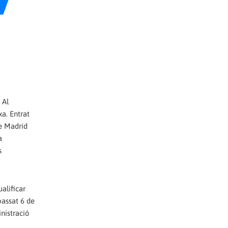
 Al
xa. Entrat
de Madrid
a
s
alificar
passat 6 de
nistració