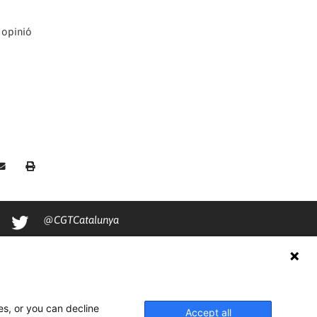
a opinió
@CGTCatalunya
cgtcatalunya
CGTCatalunya
cgtcatalunya
es, or you can decline
Accept all