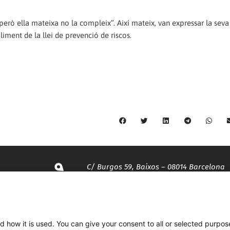
 però ella mateixa no la compleix”. Així mateix, van expressar la sev
liment de la llei de prevenció de riscos.
C/ Burgos 59, Baixos – 08014 Barcelona
spccc@
spcgtcatalunya.cat
d how it is used. You can give your consent to all or selected purpos
935 120 481