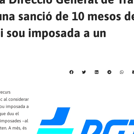
 una sanció de 10 mesos d
 i sou imposada a un
recurs
c al considerar
 sou imposada a
que duu el
s imposades –al
ten. A més, és