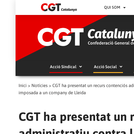
QUI SOM
Acció Sindical
Acció Social
Inici
>
Notícies
>
CGT ha presentat un recurs contenciós adm
imposada a un company de Lleida
CGT ha presentat un 
administratiu contra l