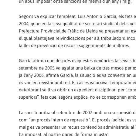
un abús imposar onze sancions en menys d'un any i mig”.
Segons va explicar l'empleat, Luis Antonio García, els fets
2004, quan en la seva qualitat de secretari sindical del sind
Prefectura Provincial de Tràfic de Lleida va presentar un es
el qual plantejava reivindicacions per als treballadors, in
la llei de prevenció de riscos i suggeriments de millores.
García afirma que després d'aquestes denúncies la seva situ
setembre de 2005 va agafar una baixa de tres mesos per estrè
ja l'any 2006, afirma García, la situació es va convertir en
es van entrevistar amb ell. El cas es va arxivar temporalmen
deteriorar i se li va obrir un expedient disciplinari per “c
superiors”, fets que, segons explica, no es corresponen amb 
La sanció arriba al setembre de 2007 amb una suspensió de
com “un procés intern de repressió”. El procés judicial es 
maig es va presentar un recurs contenciós administratiu al 
ha imposat, al nostre parer, de forma injusta”.