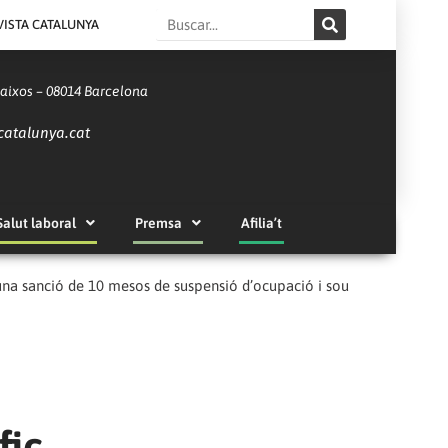
Search
VISTA CATALUNYA
Baixos – 08014 Barcelona
catalunya.cat
Salut laboral
Premsa
Afilia’t
a una sanció de 10 mesos de suspensió d’ocupació i sou
fic