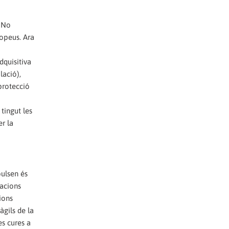
. No
ropeus. Ara
dquisitiva
lació),
 protecció
tingut les
r la
pulsen és
zacions
ions
àgils de la
es cures a