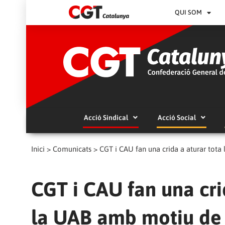
QUI SOM
Acció Sindical
Acció Social
Inici
>
Comunicats
>
CGT i CAU fan una crida a aturar tota 
CGT i CAU fan una crid
la UAB amb motiu de 