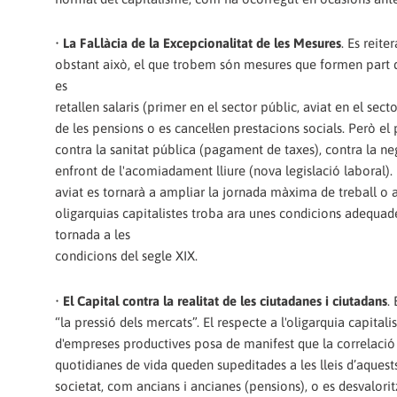
•
La Fal.làcia de la Excepcionalitat de les Mesures
. Es reit
obstant això, el que trobem són mesures que formen part d
es
retallen salaris (primer en el sector públic, aviat en el se
de les pensions o es cancel·len prestacions socials. Però el 
contra la sanitat pública (pagament de taxes), contra la neg
enfront de l'acomiadament lliure (nova legislació laboral). I 
aviat es tornarà a ampliar la jornada màxima de treball o 
oligarquias capitalistes troba ara unes condicions adequade
tornada a les
condicions del segle XIX.
•
El Capital contra la realitat de les ciutadanes i ciutadans
.
“la pressió dels mercats”. El respecte a l'oligarquia capital
d'empreses productives posa de manifest que la correlació d
quotidianes de vida queden supeditades a les lleis d’aquests
societat, com ancians i ancianes (pensions), o es desvalorit