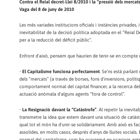
Contra el Reial decret-Llei 8/2010 i la “pressió dels mercat
Vaga del 8 de juny de 2010
Les més variades institucions oficials i instàncies privades,
inevitabilitat de la decisió política adoptada en el “Reial
per a la reducció del dèficit públic”.
Enfront d'això, pensem que haurien de tenir-se en compte un
•
El Capitalisme funciona perfectament
. Se’ns està parlant
dels “mercats” (a través de borses, fons d'inversions, políti
comportament normal del capital financer, a la recerca del 
actuació anòmala d'alguns agents “fora de control”.
•
La Resignació davant la “Catàstrofe”
. Al repetir la inevit
transmetre la idea que estem davant una situació de catàstr
qual tot el món ha d'unir-se solidàriament. Amb això es faci
assolides, en molts casos, després d'anys de lluites socials.
normal del capitalisme, com ha ocorregut en ocasions ante