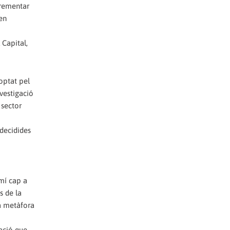
crementar
 en
 Capital,
optat pel
nvestigació
 sector
 decidides
amí cap a
s de la
la metàfora
ació que