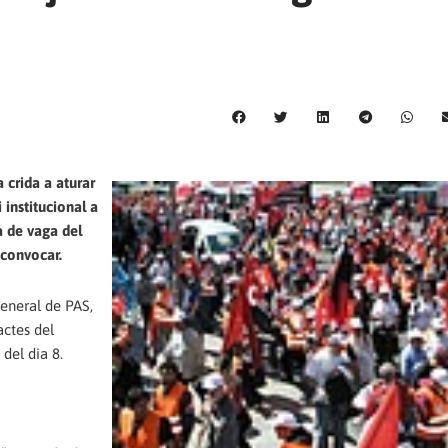
 crida a aturar
 institucional a
da de vaga del
 convocar.
eneral de PAS,
actes del
del dia 8.