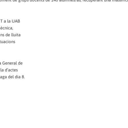
GT a la UAB
tècnica,
ns de lluita
ctuacions
a General de
la d’actes
aga del dia 8.