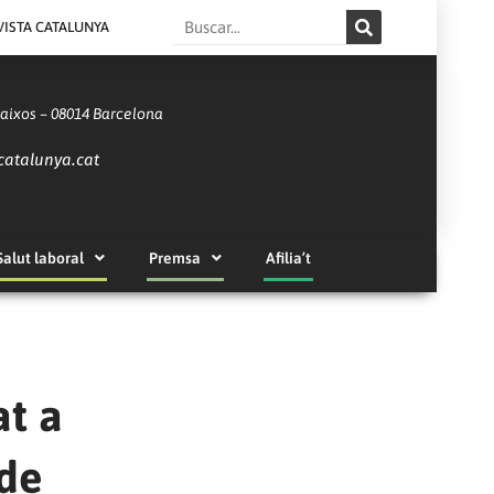
Search
VISTA CATALUNYA
Baixos – 08014 Barcelona
catalunya.cat
Salut laboral
Premsa
Afilia’t
at a
 de