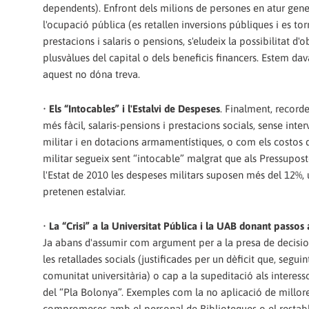
dependents). Enfront dels milions de persones en atur genera
l'ocupació pública (es retallen inversions públiques i es tor
prestacions i salaris o pensions, s'eludeix la possibilitat d'o
plusvàlues del capital o dels beneficis financers. Estem dava
aquest no dóna treva.
•
Els “Intocables” i l'Estalvi de Despeses
. Finalment, record
més fàcil, salaris-pensions i prestacions socials, sense int
militar i en dotacions armamentístiques, o com els costos 
militar segueix sent “intocable” malgrat que als Pressupos
l'Estat de 2010 les despeses militars suposen més del 12%,
pretenen estalviar.
•
La “Crisi” a la Universitat Pública i la UAB donant passos
Ja abans d'assumir com argument per a la presa de decisions 
les retallades socials (justificades per un dèficit que, segu
comunitat universitària) o cap a la supeditació als intere
del “Pla Bolonya”. Exemples com la no aplicació de millor
compromeses amb el personal de Biblioteques o el restabl