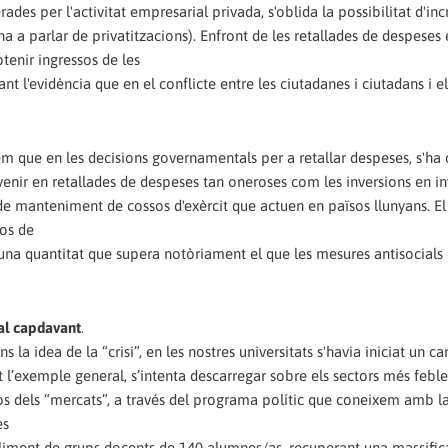
des per l'activitat empresarial privada, s'oblida la possibilitat d'in
na a parlar de privatitzacions). Enfront de les retallades de despeses
btenir ingressos de les
nt l'evidència que en el conflicte entre les ciutadanes i ciutadans i el
em que en les decisions governamentals per a retallar despeses, s'ha 
ervenir en retallades de despeses tan oneroses com les inversions en i
de manteniment de cossos d'exèrcit que actuen en països llunyans. El
tos de
 una quantitat que supera notòriament el que les mesures antisocials
 al capdavant
.
la idea de la “crisi”, en les nostres universitats s'havia iniciat un c
int l’exemple general, s’intenta descarregar sobre els sectors més feble
ssos dels “mercats”, a través del programa polític que coneixem amb 
es
iment de grups docents de 140 alumnes/as, recuperant una massific