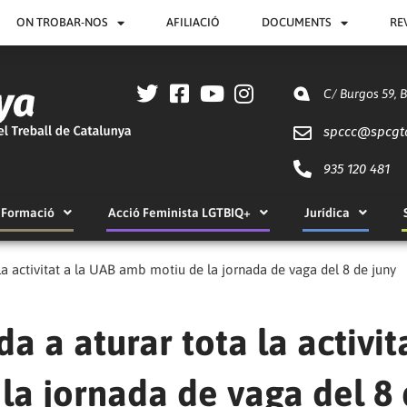
ON TROBAR-NOS
AFILIACIÓ
DOCUMENTS
RE
C/ Burgos 59, 
spccc@
spcgt
935 120 481
Formació
Acció Feminista LGTBIQ+
Jurídica
la activitat a la UAB amb motiu de la jornada de vaga del 8 de juny
a a aturar tota la activit
la jornada de vaga del 8