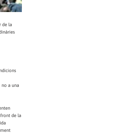
r de la
dinàries
ondicions
i no a una
tenten
front de la
ida
nament