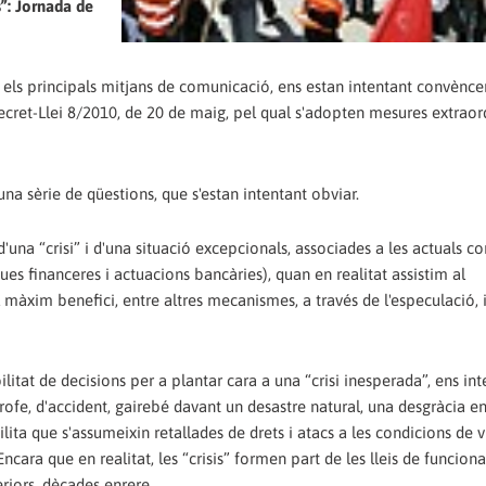
s”: Jornada de
 i els principals mitjans de comunicació, ens estan intentant convènce
 Decret-Llei 8/2010, de 20 de maig, pel qual s'adopten mesures extraor
a sèrie de qüestions, que s'estan intentant obviar.
 d'una “crisi” i d'una situació excepcionals, associades a les actuals c
ques financeres i actuacions bancàries), quan en realitat assistim al
màxim benefici, entre altres mecanismes, a través de l'especulació, 
abilitat de decisions per a plantar cara a una “crisi inesperada”, ens in
ofe, d'accident, gairebé davant un desastre natural, una desgràcia en
lita que s'assumeixin retallades de drets i atacs a les condicions de v
 Encara que en realitat, les “crisis” formen part de les lleis de funcio
riors, dècades enrere.