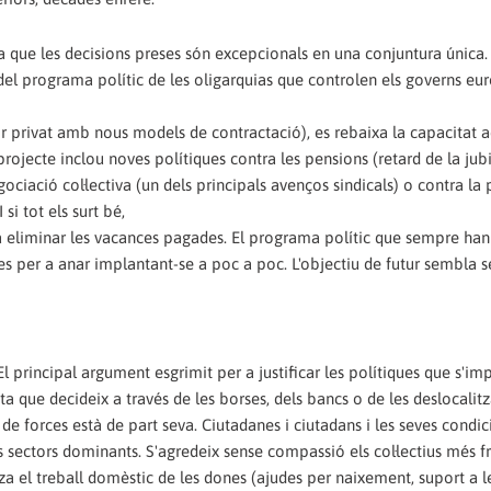
era que les decisions preses són excepcionals en una conjuntura única
el programa polític de les oligarquias que controlen els governs eu
ctor privat amb nous models de contractació), es rebaixa la capacitat a
projecte inclou noves polítiques contra les pensions (retard de la jubi
ociació col·lectiva (un dels principals avenços sindicals) o contra la
si tot els surt bé,
a eliminar les vacances pagades. El programa polític que sempre han 
s per a anar implantant-se a poc a poc. L'objectiu de futur sembla se
 El principal argument esgrimit per a justificar les polítiques que s'im
ista que decideix a través de les borses, dels bancs o de les deslocalit
e forces està de part seva. Ciutadanes i ciutadans i les seves condic
 sectors dominants. S'agredeix sense compassió els col·lectius més fr
za el treball domèstic de les dones (ajudes per naixement, suport a l