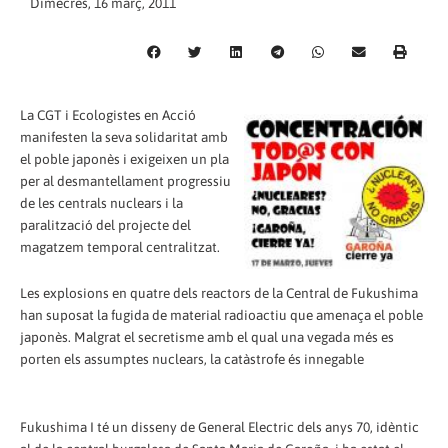
Dimecres, 16 març, 2011
La CGT i Ecologistes en Acció
manifesten la seva solidaritat amb
el poble japonès i exigeixen un pla
per al desmantellament progressiu
de les centrals nuclears i la
paralització del projecte del
magatzem temporal centralitzat.
Les explosions en quatre dels reactors de la Central de Fukushima
han suposat la fugida de material radioactiu que amenaça el poble
japonès. Malgrat el secretisme amb el qual una vegada més es
porten els assumptes nuclears, la catàstrofe és innegable
Fukushima I té un disseny de General Electric dels anys 70, idèntic