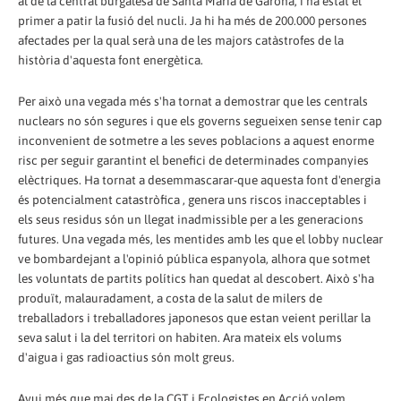
al de la central burgalesa de Santa Maria de Garoña, i ha estat el
primer a patir la fusió del nucli. Ja hi ha més de 200.000 persones
afectades per la qual serà una de les majors catàstrofes de la
història d'aquesta font energètica.
Per això una vegada més s'ha tornat a demostrar que les centrals
nuclears no són segures i que els governs segueixen sense tenir cap
inconvenient de sotmetre a les seves poblacions a aquest enorme
risc per seguir garantint el benefici de determinades companyies
elèctriques. Ha tornat a desemmascarar-que aquesta font d'energia
és potencialment catastròfica , genera uns riscos inacceptables i
els seus residus són un llegat inadmissible per a les generacions
futures. Una vegada més, les mentides amb les que el lobby nuclear
ve bombardejant a l'opinió pública espanyola, alhora que sotmet
les voluntats de partits polítics han quedat al descobert. Això s'ha
produït, malauradament, a costa de la salut de milers de
treballadors i treballadores japonesos que estan veient perillar la
seva salut i la del territori on habiten. Ara mateix els volums
d'aigua i gas radioactius són molt greus.
Avui més que mai des de la CGT i Ecologistes en Acció volem