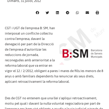
Dimarts, 31 juliol, 2012
CGT i UGT de l'empresa B: SM, han
interposat un conflicte col·lectiu
contra l'empresa, davant la
denegació per part de la Direcció
de l'empresa d'autoritzar les
reduccions de jornada,
reconegudes amb anterioritat a la
reforma laboral que va entrar en
vigor el 12 / 2/2012, obligant a pares i mares de fills/es menors de 8
anys o amb familiars dependents ha renunciar als seus drets,
aplicant retroactivament la reforma laboral.
Des de CGT no entenem que una llei s'apliqui retroactivament,
motiu pel qual i davant la nul·la voluntat negociadora per part de
l'empresa ens hem vist obligats a acudir a la via judicial a través de