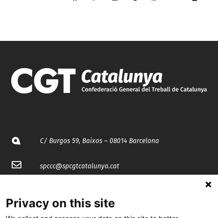
C/ Burgos 59, Baixos – 08014 Barcelona
spccc@
spcgtcatalunya.cat
935 120 481
Privacy on this site