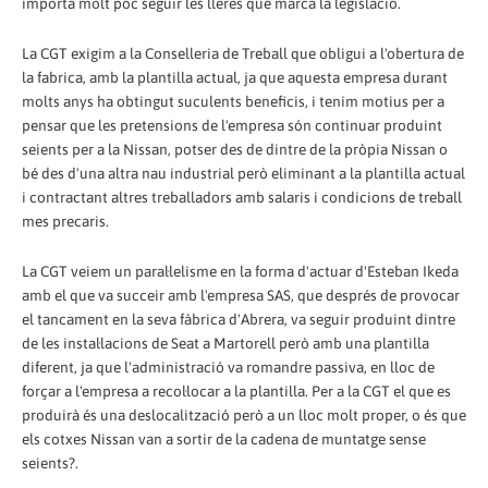
importa molt poc seguir les lleres que marca la legislació.
La CGT exigim a la Conselleria de Treball que obligui a l'obertura de
la fabrica, amb la plantilla actual, ja que aquesta empresa durant
molts anys ha obtingut suculents beneficis, i tenim motius per a
pensar que les pretensions de l'empresa són continuar produint
seients per a la Nissan, potser des de dintre de la pròpia Nissan o
bé des d'una altra nau industrial però eliminant a la plantilla actual
i contractant altres treballadors amb salaris i condicions de treball
mes precaris.
La CGT veiem un paral·lelisme en la forma d'actuar d'Esteban Ikeda
amb el que va succeir amb l'empresa SAS, que després de provocar
el tancament en la seva fàbrica d'Abrera, va seguir produint dintre
de les instal·lacions de Seat a Martorell però amb una plantilla
diferent, ja que l'administració va romandre passiva, en lloc de
forçar a l'empresa a recol·locar a la plantilla. Per a la CGT el que es
produirà és una deslocalització però a un lloc molt proper, o és que
els cotxes Nissan van a sortir de la cadena de muntatge sense
seients?.