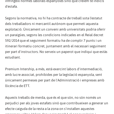
infringeix normes laborals espanyoles sinó que creiem té indicis
d'estafa.
Segons la normativa, no hi ha contracte de treball sota l'estatut
dels treballadors ni mercantil autònom que permeti aquesta
explotació. Únicament un conveni amb universitats podria oferir
un paraigües, segons les condicions indicades en el Reial decret
592/2014 que el seguiment formatiu ha de complir 7 punts i un
itinerari formatiu concret, juntament amb el necessari seguiment
per part d'instructors. No serveix un paperot que indiqui que estàs
estudiant.
Premium Intership, a més, està exercint labors d'intermediació,
amb lucre associat, prohibides per la legislació espanyola, sent
únicament permeses per part de l'Administració i empreses amb
llicència de ETT.
Aquests treballs de merda, que és el que són, no són només un
perjudici per als joves estafats sinó que contribueixen a generar un
efecte caiguda de la resta a la zona on s'instal·len aquestes