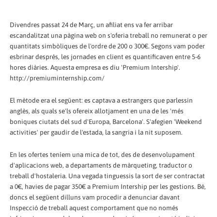
Divendres passat 24 de Març, un afiliat ens va fer arribar
escandalitzat una pàgina web on s'oferia treball no remunerat o per
quantitats simbòliques de l'ordre de 200 o 300€. Segons vam poder
esbrinar després, les jornades en client es quantificaven entre 5-6
hores diàries. Aquesta empresa es diu 'Premium Intership'.
http://premiuminternship.com/
El mètode era el següent: es captava a estrangers que parlessin
anglès, als quals se'ls ofereix allotjament en una de les 'més
boniques ciutats del sud d'Europa, Barcelona'. S'afegien 'Weekend
activities' per gaudir de l'estada, la sangria i la nit suposem.
En les ofertes teníem una mica de tot, des de desenvolupament
d'aplicacions web, a departaments de màrqueting, traductor o
treball d'hostaleria. Una vegada tinguessis la sort de ser contractat
a 0€, havies de pagar 350€ a Premium Intership per les gestions. Bé,
doncs el següent dilluns vam procedir a denunciar davant
Inspecció de treball aquest comportament que no només