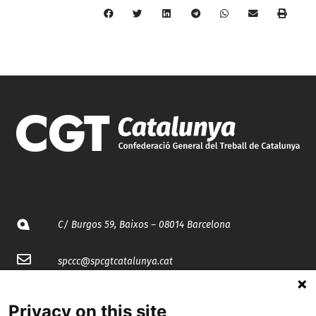
C/ Burgos 59, Baixos – 08014 Barcelona
spccc@
spcgtcatalunya.cat
935 120 481
Privacy on this site