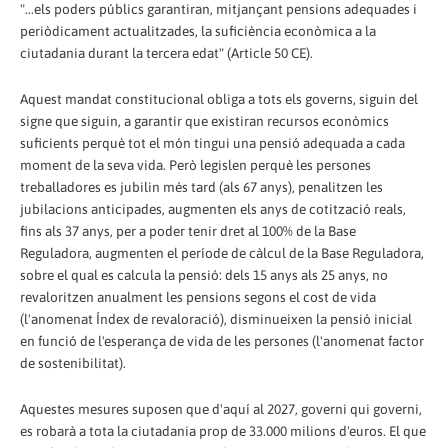
"...els poders públics garantiran, mitjançant pensions adequades i
periòdicament actualitzades, la suficiència econòmica a la
ciutadania durant la tercera edat" (Article 50 CE).
Aquest mandat constitucional obliga a tots els governs, siguin del
signe que siguin, a garantir que existiran recursos econòmics
suficients perquè tot el món tingui una pensió adequada a cada
moment de la seva vida. Però legislen perquè les persones
treballadores es jubilin més tard (als 67 anys), penalitzen les
jubilacions anticipades, augmenten els anys de cotització reals,
fins als 37 anys, per a poder tenir dret al 100% de la Base
Reguladora, augmenten el període de càlcul de la Base Reguladora,
sobre el qual es calcula la pensió: dels 15 anys als 25 anys, no
revaloritzen anualment les pensions segons el cost de vida
(l'anomenat Índex de revaloració), disminueixen la pensió inicial
en funció de l'esperança de vida de les persones (l'anomenat factor
de sostenibilitat).
Aquestes mesures suposen que d'aquí al 2027, governi qui governi,
es robarà a tota la ciutadania prop de 33.000 milions d'euros. El que