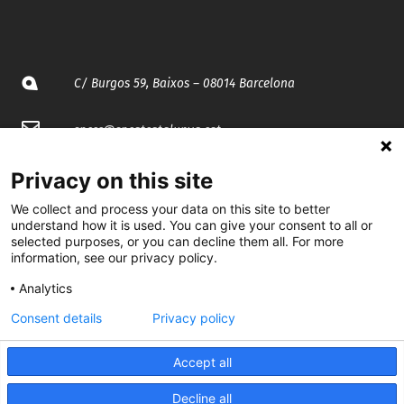
C/ Burgos 59, Baixos – 08014 Barcelona
spccc@
spcgtcatalunya.cat
935 120 481
Privacy on this site
We collect and process your data on this site to better
understand how it is used. You can give your consent to all or
@CGTCatalunya
selected purposes, or you can decline them all. For more
information, see our privacy policy.
cgtcatalunya
Analytics
CGTCatalunya
Consent details
Privacy policy
cgtcatalunya
Accept all
Decline all