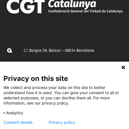
C/ Burgos 59, Baixos – 08014 Barcelona
spccc@
spcgtcatalunya.cat
Privacy on this site
935 120 481
We collect and process your data on this site to better
understand how it is used. You can give your consent to all or
@CGTCatalunya
selected purposes, or you can decline them all. For more
information, see our privacy policy.
cgtcatalunya
Analytics
CGTCatalunya
Consent details
Privacy policy