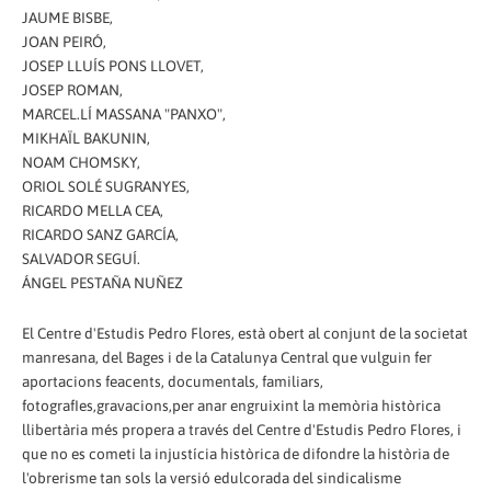
JAUME BISBE,
JOAN PEIRÓ,
JOSEP LLUÍS PONS LLOVET,
JOSEP ROMAN,
MARCEL.LÍ MASSANA "PANXO",
MIKHAÏL BAKUNIN,
NOAM CHOMSKY,
ORIOL SOLÉ SUGRANYES,
RICARDO MELLA CEA,
RICARDO SANZ GARCÍA,
SALVADOR SEGUÍ.
ÁNGEL PESTAÑA NUÑEZ
El Centre d'Estudis Pedro Flores, està obert al conjunt de la societat
manresana, del Bages i de la Catalunya Central que vulguin fer
aportacions feacents, documentals, familiars,
fotografIes,gravacions,per anar engruixint la memòria històrica
llibertària més propera a través del Centre d'Estudis Pedro Flores, i
que no es cometi la injustícia històrica de difondre la història de
l'obrerisme tan sols la versió edulcorada del sindicalisme