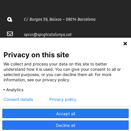
C/ Burgos 59, Baixos – 08014 Barcelona
spccc@
spcgtcatalunya.cat
935 120 481
Privacy on this site
We collect and process your data on this site to better
@CGTCatalunya
understand how it is used. You can give your consent to all or
selected purposes, or you can decline them all. For more
cgtcatalunya
information, see our privacy policy.
CGTCatalunya
Analytics
Consent details
Privacy policy
cgtcatalunya
Accept all
Decline all
Desenvolupat per