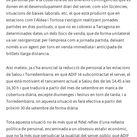
donen en el desenvolupament diari del servei, com són llicències,
situacions de baixes laborals, etc, el que està produint que en
estacions com l'Aldea i Tortosa s'estiguin realitzant jornades
partides en dies puntuals, o que no es cobreixi a Tarragona en
determinades dates un dels llocs de venda, que de forma unilateral
va ser reorganitzat per l'empresa com a jornada partida, deixant
només a un agent per torn en venda immediata i anticipada de
bitllets llarga distancia.
Així mateix, ja s'ha anunciat la reducció de personal a les estacions
de Salou i Torredembarra, en què ADIF té subcontractat el servei, el
que està motivant el tancament actual a Salou des de les 14,45 a les
16,30 h i que traduirà a partir del mes de setembre en manca de
cobertura diària, excepte diumenges i festius en torn de tarda, i a
Torredembarra, on aquesta situació es farà efectiva a partir del
pròxim 30 de setembre de forma diària.
Tota aquesta situació no és més que el fidel reflex d'una nefasta
política de personal, encaminada a un obsessiu estalvi econòmic,
que no fa més que perjudicar la qualitat del servei públic que ADIF