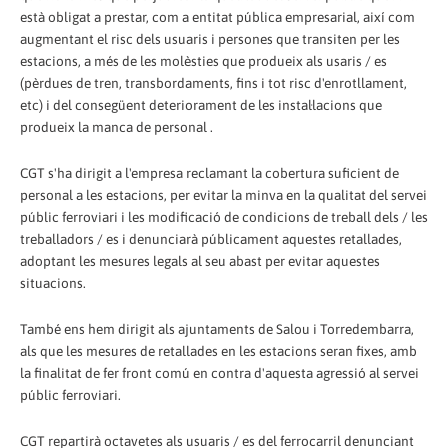
està obligat a prestar, com a entitat pública empresarial, així com
augmentant el risc dels usuaris i persones que transiten per les
estacions, a més de les molèsties que produeix als usaris / es
(pèrdues de tren, transbordaments, fins i tot risc d'enrotllament,
etc) i del consegüent deteriorament de les instal·lacions que
produeix la manca de personal .
CGT s'ha dirigit a l'empresa reclamant la cobertura suficient de
personal a les estacions, per evitar la minva en la qualitat del servei
públic ferroviari i les modificació de condicions de treball dels / les
treballadors / es i denunciarà públicament aquestes retallades,
adoptant les mesures legals al seu abast per evitar aquestes
situacions.
També ens hem dirigit als ajuntaments de Salou i Torredembarra,
als que les mesures de retallades en les estacions seran fixes, amb
la finalitat de fer front comú en contra d'aquesta agressió al servei
públic ferroviari.
CGT repartirà octavetes als usuaris / es del ferrocarril denunciant