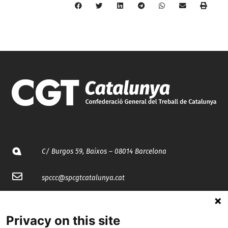
C/ Burgos 59, Baixos – 08014 Barcelona
spccc@
spcgtcatalunya.cat
935 120 481
Privacy on this site