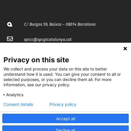
C/ Burgos 59, Baixos – 08014 Barcelona
spccc@
spcgtcatalunya.cat
935 120 481
Privacy on this site
We collect and process your data on this site to better
@CGTCatalunya
understand how it is used. You can give your consent to all or
selected purposes, or you can decline them all. For more
cgtcatalunya
information, see our privacy policy.
CGTCatalunya
Analytics
Consent details
Privacy policy
cgtcatalunya
Accept all
Decline all
Desenvolupat per