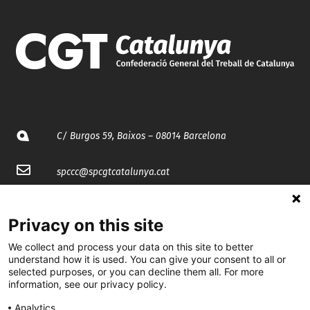
C/ Burgos 59, Baixos – 08014 Barcelona
spccc@
spcgtcatalunya.cat
935 120 481
Privacy on this site
We collect and process your data on this site to better
@CGTCatalunya
understand how it is used. You can give your consent to all or
selected purposes, or you can decline them all. For more
cgtcatalunya
information, see our privacy policy.
CGTCatalunya
Analytics