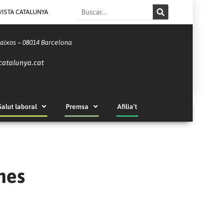
Search
VISTA CATALUNYA
Baixos – 08014 Barcelona
catalunya.cat
Salut laboral
Premsa
Afilia’t
nes