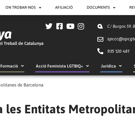
ON TROBAR-NOS
AFILIACIÓ
DOCUMENTS
RE
C/ Burgos 59, 
spccc@
spcgt
935 120 481
Formació
Acció Feminista LGTBIQ+
Jurídica
politanes de Barcelona
 les Entitats Metropolita