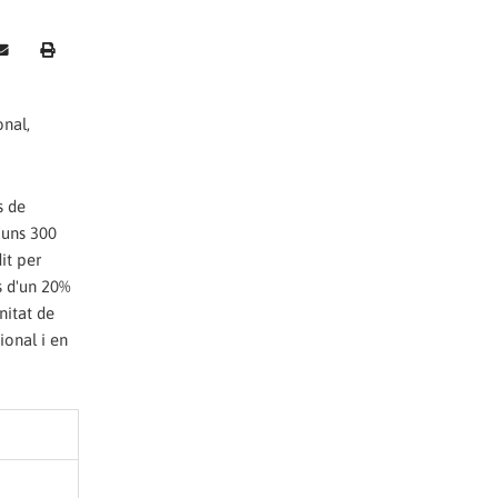
onal,
s de
'uns 300
it per
s d'un 20%
nitat de
ional i en