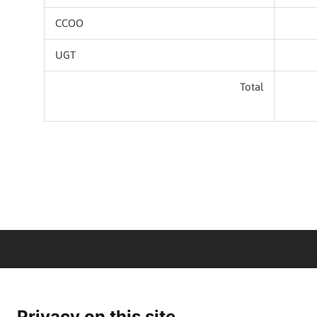
CCOO
UGT
Total
Privacy on this site