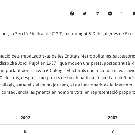
anes, la Secció Sindical de C.G.T., ha obtingut 8 Delegats/des de Pers
ntació dels treballadors/as de les Entitats Metropolitanes, successore
dissoldre Jordi Pujol en 1987 i que mouen uns pressupostos anuals d
mportant doncs havia 6 Col·legis Electorals que recollien el vot divid
400 electors, després d'un procés de funcionarització que ha reduït mé
l·legis, entre ells el de major cens, el de funcionaris de la Mancomu
 En conseqüència, augmenta en nombre vots, en representació proporc
2007
2003
8
7