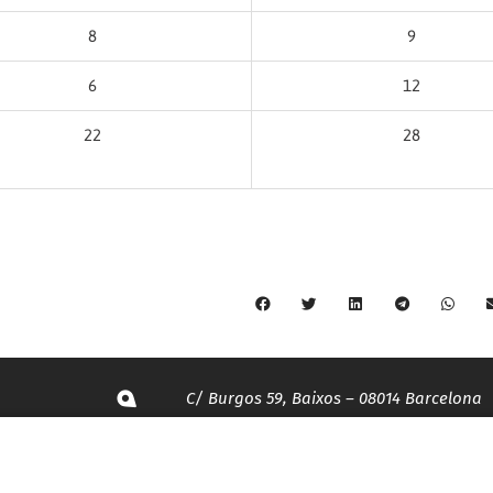
8
9
6
12
22
28
C/ Burgos 59, Baixos – 08014 Barcelona
spccc@
spcgtcatalunya.cat