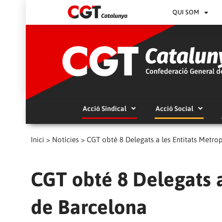
QUI SOM
Acció Sindical
Acció Social
Inici
>
Notícies
>
CGT obté 8 Delegats a les Entitats Metro
CGT obté 8 Delegats a
de Barcelona