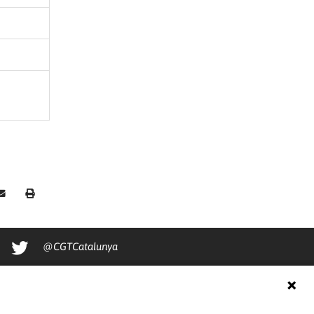
@CGTCatalunya
cgtcatalunya
CGTCatalunya