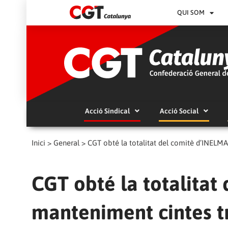
QUI SOM
Acció Sindical
Acció Social
Inici
>
General
>
CGT obté la totalitat del comitè d’INELMA
CGT obté la totalitat
manteniment cintes t