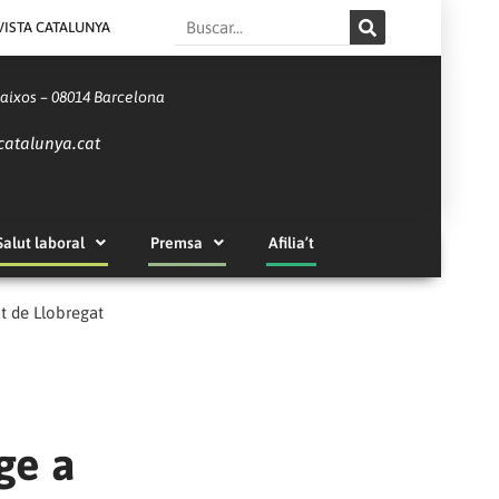
Search
VISTA CATALUNYA
Baixos – 08014 Barcelona
catalunya.cat
Salut laboral
Premsa
Afilia’t
at de Llobregat
ge a