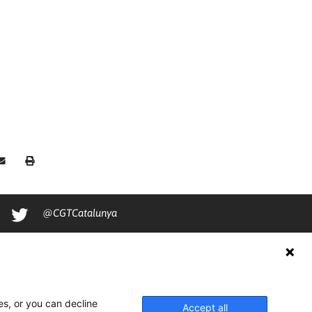
@CGTCatalunya
cgtcatalunya
CGTCatalunya
cgtcatalunya
es, or you can decline
Accept all