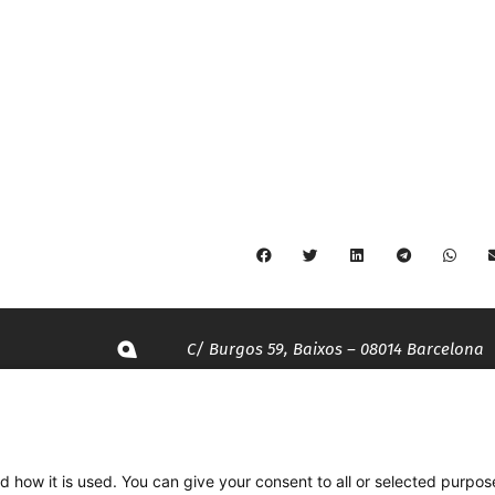
C/ Burgos 59, Baixos – 08014 Barcelona
spccc@
spcgtcatalunya.cat
d how it is used. You can give your consent to all or selected purpos
935 120 481