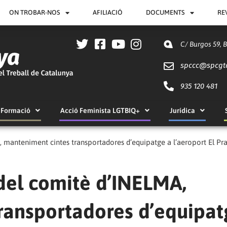
ON TROBAR-NOS
AFILIACIÓ
DOCUMENTS
RE
C/ Burgos 59, 
spccc@
spcgt
935 120 481
Formació
Acció Feminista LGTBIQ+
Jurídica
, manteniment cintes transportadores d’equipatge a l’aeroport El Pr
 del comitè d’INELMA,
ransportadores d’equipat