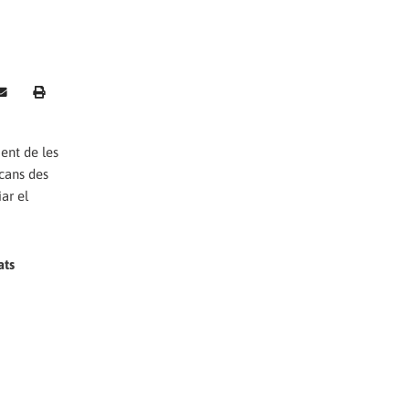
ent de les
ecans des
ar el
ats