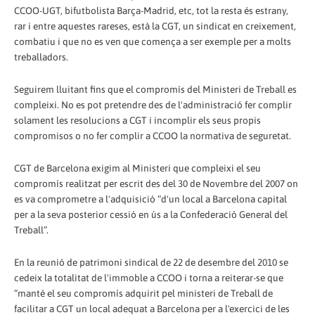
CCOO-UGT, bifutbolista Barça-Madrid, etc, tot la resta és estrany,
rar i entre aquestes rareses, està la CGT, un sindicat en creixement,
combatiu i que no es ven que comença a ser exemple per a molts
treballadors.
Seguirem lluitant fins que el compromís del Ministeri de Treball es
compleixi. No es pot pretendre des de l'administració fer complir
solament les resolucions a CGT i incomplir els seus propis
compromisos o no fer complir a CCOO la normativa de seguretat.
CGT de Barcelona exigim al Ministeri que compleixi el seu
compromís realitzat per escrit des del 30 de Novembre del 2007 on
es va comprometre a l'adquisició “d'un local a Barcelona capital
per a la seva posterior cessió en ús a la Confederació General del
Treball”.
En la reunió de patrimoni sindical de 22 de desembre del 2010 se
cedeix la totalitat de l'immoble a CCOO i torna a reiterar-se que
“manté el seu compromís adquirit pel ministeri de Treball de
facilitar a CGT un local adequat a Barcelona per a l'exercici de les