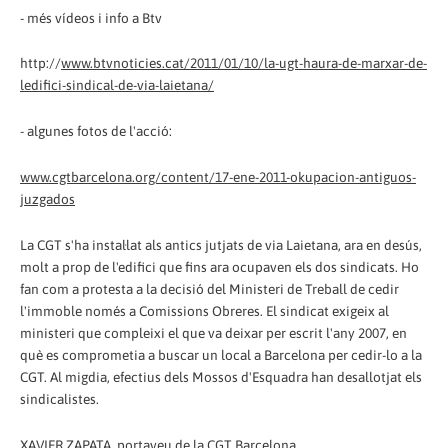
- més vídeos i info a Btv
http://
www.btvnoticies.cat/2011/01/10/la-ugt-haura-de-marxar-de-
ledifici-sindical-de-via-laietana/
- algunes fotos de l'acció:
www.cgtbarcelona.org/content/17-ene-2011-okupacion-antiguos-
juzgados
La CGT s'ha instal·lat als antics jutjats de via Laietana, ara en desús,
molt a prop de l'edifici que fins ara ocupaven els dos sindicats. Ho
fan com a protesta a la decisió del Ministeri de Treball de cedir
l'immoble només a Comissions Obreres. El sindicat exigeix al
ministeri que compleixi el que va deixar per escrit l'any 2007, en
què es comprometia a buscar un local a Barcelona per cedir-lo a la
CGT. Al migdia, efectius dels Mossos d'Esquadra han desallotjat els
sindicalistes.
XAVIER ZAPATA, portaveu de la CGT Barcelona