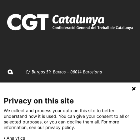
C/ Burgos 59, Baixos – 08014 Barcelona
spccc@
spcgtcatalunya.cat
Privacy on this site
935 120 481
We collect and process your data on this site to better
understand how it is used. You can give your consent to all or
selected purposes, or you can decline them all. For more
@CGTCatalunya
information, see our privacy policy.
cgtcatalunya
Analytics