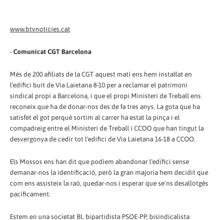
www.btvnoticies.cat
-
Comunicat CGT Barcelona
Més de 200 afiliats de la CGT aquest matí ens hem instal·lat en
l'edifici buit de Via Laietana 8-10 per a reclamar el patrimoni
sindical propi a Barcelona, i que el propi Ministeri de Treball ens
reconeix que ha de donar-nos des de fa tres anys. La gota que ha
satisfet el got perquè sortim al carrer ha estat la pinça i el
compadreig entre el Ministeri de Treball i CCOO que han tingut la
desvergonya de cedir tot l'edifici de Via Laietana 16-18 a CCOO.
Els Mossos ens han dit que podíem abandonar l'edifici sense
demanar-nos la identificació, però la gran majoria hem decidit que
com ens assisteix la raó, quedar-nos i esperar que se'ns desallotgés
pacíficament.
Estem en una societat BI, bipartidista PSOE-PP, bisindicalista