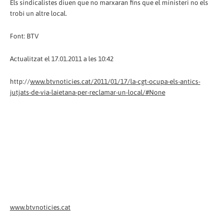
Els sindicalistes diuen que no marxaran fins que el ministeri no els
trobi un altre local.
Font: BTV
Actualitzat el 17.01.2011 a les 10:42
http://
www.btvnoticies.cat/2011/01/17/la-cgt-ocupa-els-antics-
jutjats-de-via-laietana-per-reclamar-un-local/#None
www.btvnoticies.cat