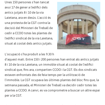
Unes 150 persones s'han tancat
avui 17 de gener a l'edifici dels
antics jutjats 8 i 10 de la via
Laietana, ara en desús. L'acció és
una protesta de la CGT contra la
decisió del Ministeri de Treball de
cedir a CCOO totes les plantes de
l'edifici sindical de la via Laietana,
situat al costat dels antics jutjats.
L’ocupació s’ha produït a les 9.30 h
d’aquest matí. Entre 150 i 200 persones han entrat als antics jutjats
8 i 10 de la via Laietana, un immoble situat al costat de l‘edifici
sindical que, fins ara, compartien CCOO i la CGT. Els dos sindicats
estaven enfrontats des de feia temps per la utilització de
l’immoble. La CGT ocupava les últimes plantes del bloc fins que, la
setmana passada, el Ministeri de Treball va decidir cedir totes les
plantes a CCOO. A canvi, es va comprometre a buscar un altre espai
per a la CGT.