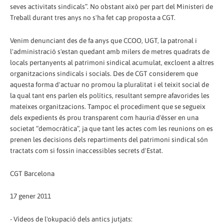
seves activitats sindicals”. No obstant això per part del Ministeri de
Treball durant tres anys no s'ha fet cap proposta a CGT.
Venim denunciant des de fa anys que CCOO, UGT, la patronal i
l'administració s'estan quedant amb milers de metres quadrats de
locals pertanyents al patrimoni sindical acumulat, excloent a altres
organitzacions sindicals i socials. Des de CGT considerem que
aquesta forma d'actuar no promou la pluralitat i el teixit social de
la qual tant ens parlen els polítics, resultant sempre afavorides les
mateixes organitzacions. Tampoc el procediment que se segueix
dels expedients és prou transparent com hauria d'ésser en una
societat “democràtica”, ja que tant les actes com les reunions on es
prenen les decisions dels repartiments del patrimoni sindical són
tractats com si fossin inaccessibles secrets d'Estat.
CGT Barcelona
17 gener 2011
- Vídeos de l'okupació dels antics jutjats: